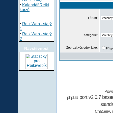
·
Kalendář Reiki
kurzů
Fórum:
·
ReikiWeb - starý
1
·
ReikiWeb - starý
Kategorie:
2
Zobrazit výsledek jako:
Návštěvnost
Přísp
Powe
port v2.0.7 bas
phpBB
stand
,
ChatServ