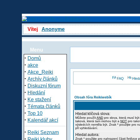
Vítej
Anonyme
Menu
·
Domů
·
akce
·
Akce_Reiki
·
Archív článků
FAQ
Hled
·
Diskuzní fórum
·
Hledání
Obsah fóra Reikiwebík
·
Ke stažení
·
Témata článků
·
Top 10
Hledat klíčová slova:
Můžete použít
AND
pro slova, která musí být
·
Kalendář akcí
taková, která tam mohou být a
NOT
pro tako
výsledcích neměla být. Znak * použijte pro n
při vyhledávání.
·
Reiki Seznam
Hledat autora:
·
Reiki kluby
Znak * použijte pro nahrazení části řetězce p