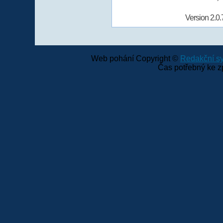
Version 2.0.
Web pohání Copyright ©
Redakční 
Čas potřebný ke z