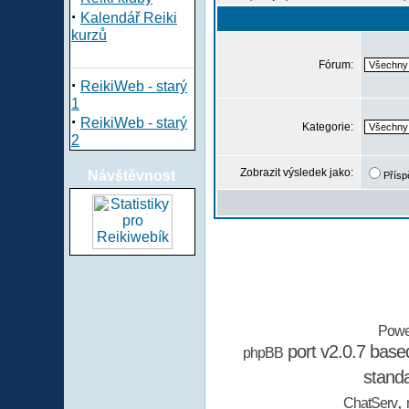
·
Kalendář Reiki
kurzů
Fórum:
·
ReikiWeb - starý
1
·
ReikiWeb - starý
Kategorie:
2
Zobrazit výsledek jako:
Návštěvnost
Přísp
Powe
port v2.0.7 bas
phpBB
stand
,
ChatServ