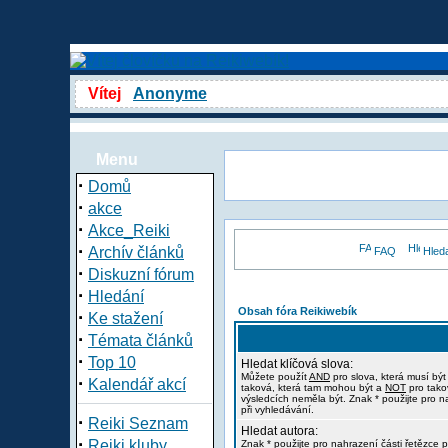
Vítej
Anonyme
Menu
·
Domů
·
akce
·
Akce_Reiki
·
Archív článků
FAQ
Hled
·
Diskuzní fórum
·
Hledání
Obsah fóra Reikiwebík
·
Ke stažení
·
Témata článků
·
Top 10
Hledat klíčová slova:
Můžete použít
AND
pro slova, která musí být
·
Kalendář akcí
taková, která tam mohou být a
NOT
pro tako
výsledcích neměla být. Znak * použijte pro n
při vyhledávání.
·
Reiki Seznam
Hledat autora:
·
Reiki kluby
Znak * použijte pro nahrazení části řetězce p