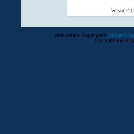
Version 2.0.
Web pohání Copyright ©
Redakční 
Čas potřebný ke z