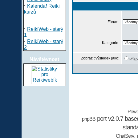
·
Kalendář Reiki
kurzů
Fórum:
·
ReikiWeb - starý
1
·
ReikiWeb - starý
Kategorie:
2
Zobrazit výsledek jako:
Návštěvnost
Přísp
Powe
port v2.0.7 bas
phpBB
stand
,
ChatServ