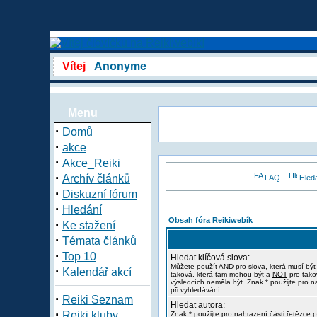
Vítej
Anonyme
Menu
·
Domů
·
akce
·
Akce_Reiki
·
Archív článků
FAQ
Hled
·
Diskuzní fórum
·
Hledání
Obsah fóra Reikiwebík
·
Ke stažení
·
Témata článků
·
Top 10
Hledat klíčová slova:
Můžete použít
AND
pro slova, která musí být
·
Kalendář akcí
taková, která tam mohou být a
NOT
pro tako
výsledcích neměla být. Znak * použijte pro n
při vyhledávání.
·
Reiki Seznam
Hledat autora:
·
Reiki kluby
Znak * použijte pro nahrazení části řetězce p