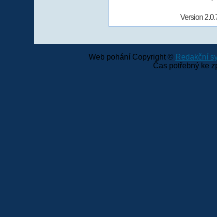
Version 2.0.
Web pohání Copyright ©
Redakční 
Čas potřebný ke z