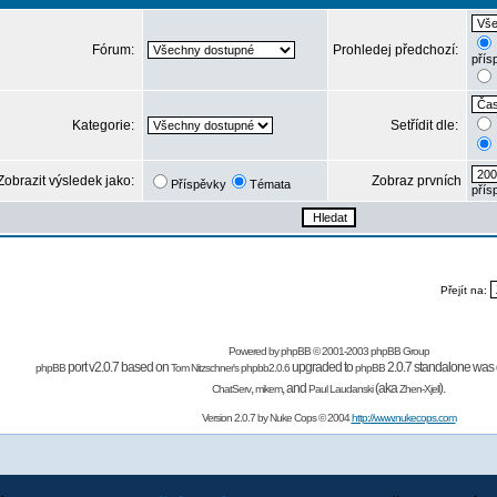
Fórum:
Prohledej předchozí:
přís
Kategorie:
Setřídit dle:
Zobrazit výsledek jako:
Zobraz prvních
Příspěvky
Témata
přís
Přejít na:
Powered by
phpBB
© 2001-2003 phpBB Group
port v2.0.7 based on
upgraded to
2.0.7 standalone was 
phpBB
Tom Nitzschner's
phpbb2.0.6
phpBB
,
,
and
(aka
).
ChatServ
mikem
Paul Laudanski
Zhen-Xjell
Version 2.0.7 by
Nuke Cops
© 2004
http://www.nukecops.com