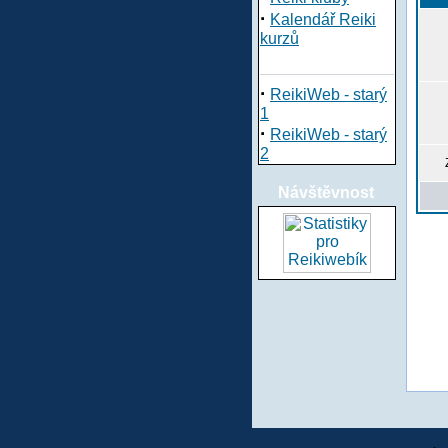
·
Kalendář Reiki
kurzů
·
ReikiWeb - starý
1
·
ReikiWeb - starý
2
Návštěvnost