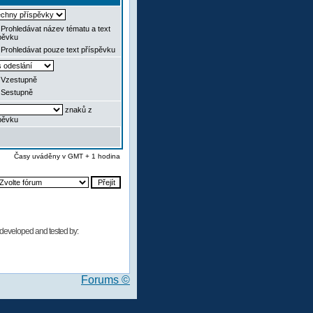
Prohledávat název tématu a text
pěvku
Prohledávat pouze text příspěvku
Vzestupně
Sestupně
znaků z
pěvku
Časy uváděny v GMT + 1 hodina
developed and tested by:
Forums ©