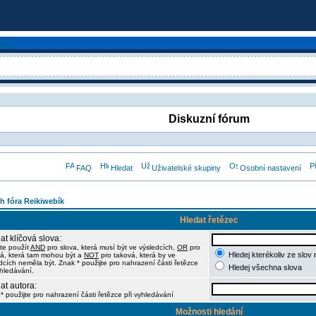
Diskuzní fórum
FAQ
Hledat
Uživatelské skupiny
Osobní nastavení
h fóra Reikiwebík
Hledat řetězec
at klíčová slova:
te použít
AND
pro slova, která musí být ve výsledcích,
OR
pro
Hledej kterékoliv ze slov
á, která tam mohou být a
NOT
pro taková, která by ve
dcích neměla být. Znak * použijte pro nahrazení části řetězce
Hledej všechna slova
yhledávání.
at autora:
* použijte pro nahrazení části řetězce při vyhledávání
Možnosti hledání