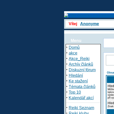
Vítej
Anonyme
Menu
·
Domů
·
akce
·
Akce_Reiki
·
Archív článků
·
Diskuzní fórum
Obsa
·
Hledání
·
Ke stažení
·
Hled
Témata článků
Může
·
Top 10
takov
výsle
·
Kalendář akcí
při v
Hled
·
Znak 
Reiki Seznam
·
Reiki kluby