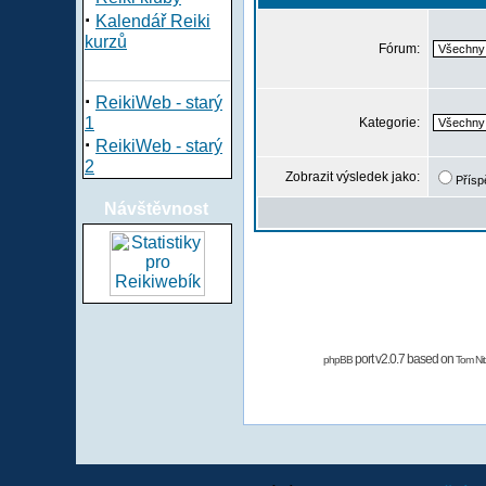
·
Kalendář Reiki
kurzů
Fórum:
·
ReikiWeb - starý
1
Kategorie:
·
ReikiWeb - starý
2
Zobrazit výsledek jako:
Přísp
Návštěvnost
port v2.0.7 based on
phpBB
Tom Nit