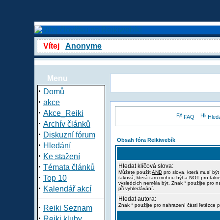
Vítej
Anonyme
Menu
·
Domů
·
akce
·
Akce_Reiki
FAQ
Hled
·
Archív článků
·
Diskuzní fórum
Obsah fóra Reikiwebík
·
Hledání
·
Ke stažení
·
Hledat klíčová slova:
Témata článků
Můžete použít
AND
pro slova, která musí být
·
Top 10
taková, která tam mohou být a
NOT
pro tako
výsledcích neměla být. Znak * použijte pro n
·
Kalendář akcí
při vyhledávání.
Hledat autora:
·
Znak * použijte pro nahrazení části řetězce p
Reiki Seznam
·
Reiki kluby