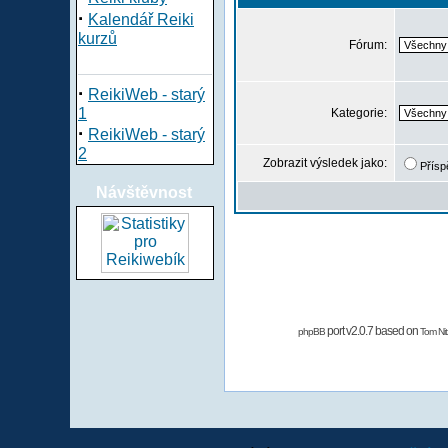
·
Kalendář Reiki
kurzů
Fórum:
·
ReikiWeb - starý
1
Kategorie:
·
ReikiWeb - starý
2
Zobrazit výsledek jako:
Přísp
Návštěvnost
port v2.0.7 based on
phpBB
Tom Nit