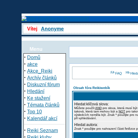
Vítej
Anonyme
Menu
·
Domů
·
akce
·
Akce_Reiki
FAQ
Hled
·
Archív článků
·
Diskuzní fórum
Obsah fóra Reikiwebík
·
Hledání
·
Ke stažení
·
Hledat klíčová slova:
Témata článků
Můžete použít
AND
pro slova, která musí být
·
Top 10
taková, která tam mohou být a
NOT
pro tako
výsledcích neměla být. Znak * použijte pro n
·
Kalendář akcí
při vyhledávání.
Hledat autora:
·
Znak * použijte pro nahrazení části řetězce p
Reiki Seznam
·
Reiki kluby