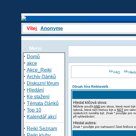
Vítej
Anonyme
Menu
·
Domů
·
akce
·
Akce_Reiki
FAQ
Hled
·
Archív článků
·
Diskuzní fórum
Obsah fóra Reikiwebík
·
Hledání
·
Ke stažení
·
Hledat klíčová slova:
Témata článků
Můžete použít
AND
pro slova, která musí být
·
Top 10
taková, která tam mohou být a
NOT
pro tako
výsledcích neměla být. Znak * použijte pro n
·
Kalendář akcí
při vyhledávání.
Hledat autora:
·
Znak * použijte pro nahrazení části řetězce p
Reiki Seznam
·
Reiki kluby