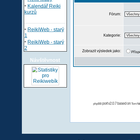
·
Kalendář Reiki
kurzů
Fórum:
·
ReikiWeb - starý
1
Kategorie:
·
ReikiWeb - starý
2
Zobrazit výsledek jako:
Přísp
Návštěvnost
port v2.0.7 based on
phpBB
Tom Nit