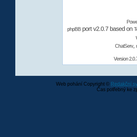
Powe
port v2.0.7 based on
phpBB
T
,
ChatServ
Version 2.0.
Web pohání Copyright ©
Redakční 
Čas potřebný ke z