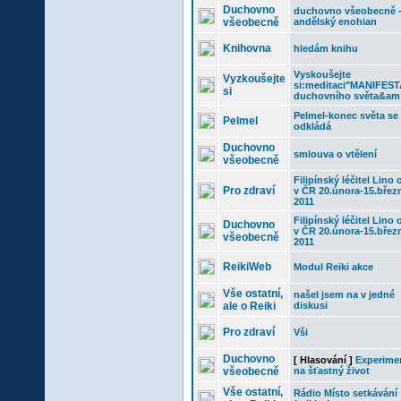
Duchovno
duchovno všeobecně 
všeobecně
andělský enohian
Knihovna
hledám knihu
Vyskoušejte
Vyzkoušejte
si:meditaci"MANIFES
si
duchovního světa&am
Pelmel-konec světa se
Pelmel
odkládá
Duchovno
smlouva o vtělení
všeobecně
Filipínský léčitel Lino 
Pro zdraví
v ČR 20.února-15.břez
2011
Filipínský léčitel Lino 
Duchovno
v ČR 20.února-15.břez
všeobecně
2011
ReikiWeb
Modul Reiki akce
Vše ostatní,
našel jsem na v jedné
ale o Reiki
diskusi
Pro zdraví
Vši
Duchovno
[ Hlasování ]
Experime
všeobecně
na šťastný život
Vše ostatní,
Rádio Místo setkávání