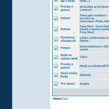
ale o Reiki
(reiki,...)
Prosby o
20.10.2010 ve 20:10 ko
pomoc
s nemocí
Tanec jako meditace -
Pelmel
pozvání na
vystoupení_Praha, Kl
Feng Shui – úvod (Seri
Pelmel
článků o bydlení podle
Feng Shui)
Duchovno
Libido, antikoncepce a
všeobecně
Damao
Dobrosrdečnost v XXI.
Pelmel
století.
Reiki ve
Tábor
vašem okolí
Prosby o
Hledá se učitelka MŠ P
pomoc
Nové směry
Sílámátá
Reiki
Pro zdraví
Angina
Strana
1
z
1