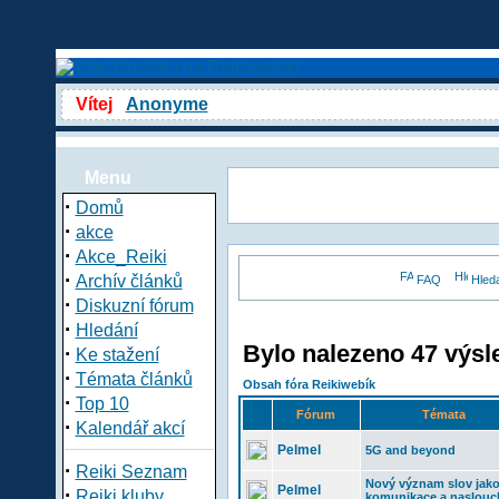
Vítej
Anonyme
Menu
·
Domů
·
akce
·
Akce_Reiki
·
Archív článků
FAQ
Hled
·
Diskuzní fórum
·
Hledání
Bylo nalezeno 47 výsl
·
Ke stažení
·
Témata článků
Obsah fóra Reikiwebík
·
Top 10
Fórum
Témata
·
Kalendář akcí
Pelmel
5G and beyond
·
Reiki Seznam
Nový význam slov jak
Pelmel
·
Reiki kluby
komunikace a naslouc