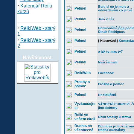
·
Kalendář Reiki
Beru si co je moje a
Pelmel
odevzdávám co je tvé
kurzů
Pelmel
Jaro v nás
·
ReikiWeb - starý
Hormonální jóga podl
Pelmel
Dinah Rodrigues
1
·
ReikiWeb - starý
Pelmel
[ Hlasování ]
Konstela
2
Pelmel
a jak to mas ty?
Návštěvnost
Pelmel
Naši šamani
ReikiWeb
Facebook
Prosby o
Prosba o pomoc
pomoc
Pelmel
Rozloučení
Vyzkoušejte
VÁNOČNÍ CUKROVÍ, či
si
jiné dobroty
Reiki ve
Reiki srazíky Ostrava
vašem okolí
Duchovno
Domluva je možná, an
všeobecně
trocha duchařiny