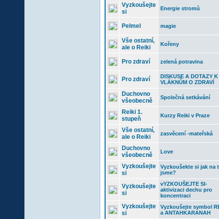
Vyzkoušejte
Energie stromů
si
Pelmel
magie
Vše ostatní,
Kořeny
ale o Reiki
Pro zdraví
zelená potravina
DISKUSE A DOTAZY K
Pro zdraví
VLÁKNŮM O ZDRAVÍ
Duchovno
Společná setkávání
všeobecně
Reiki 1.
Kurzy Reiki v Praze
stupeň
Vše ostatní,
zasvěcení -mateřská
ale o Reiki
Duchovno
Love
všeobecně
Vyzkoušejte
Vyzkoušekte si jak na
si
jsme?
vYZKOUŠEJTE SI-
Vyzkoušejte
aktivizaci dechu pro
si
koncentraci
Vyzkoušejte
Vyzkoušejte symbol R
si
a ANTAHKARANAH