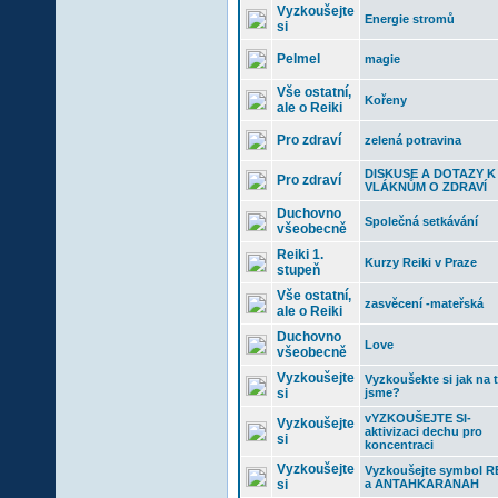
Vyzkoušejte
Energie stromů
si
Pelmel
magie
Vše ostatní,
Kořeny
ale o Reiki
Pro zdraví
zelená potravina
DISKUSE A DOTAZY K
Pro zdraví
VLÁKNŮM O ZDRAVÍ
Duchovno
Společná setkávání
všeobecně
Reiki 1.
Kurzy Reiki v Praze
stupeň
Vše ostatní,
zasvěcení -mateřská
ale o Reiki
Duchovno
Love
všeobecně
Vyzkoušejte
Vyzkoušekte si jak na
si
jsme?
vYZKOUŠEJTE SI-
Vyzkoušejte
aktivizaci dechu pro
si
koncentraci
Vyzkoušejte
Vyzkoušejte symbol R
si
a ANTAHKARANAH