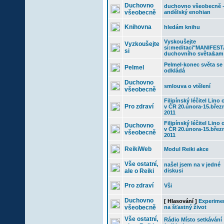
Duchovno
duchovno všeobecně 
všeobecně
andělský enohian
Knihovna
hledám knihu
Vyskoušejte
Vyzkoušejte
si:meditaci"MANIFES
si
duchovního světa&am
Pelmel-konec světa se
Pelmel
odkládá
Duchovno
smlouva o vtělení
všeobecně
Filipínský léčitel Lino 
Pro zdraví
v ČR 20.února-15.břez
2011
Filipínský léčitel Lino 
Duchovno
v ČR 20.února-15.břez
všeobecně
2011
ReikiWeb
Modul Reiki akce
Vše ostatní,
našel jsem na v jedné
ale o Reiki
diskusi
Pro zdraví
Vši
Duchovno
[ Hlasování ]
Experime
všeobecně
na šťastný život
Vše ostatní,
Rádio Místo setkávání