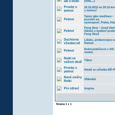
ale o Reiki
(reiki,...)
Prosby o
20.10.2010 ve 20:10 ko
pomoc
s nemocí
Tanec jako meditace -
Pelmel
pozvání na
vystoupení_Praha, Kl
Feng Shui – úvod (Seri
Pelmel
článků o bydlení podle
Feng Shui)
Duchovno
Libido, antikoncepce a
všeobecně
Damao
Dobrosrdečnost v XXI.
Pelmel
století.
Reiki ve
Tábor
vašem okolí
Prosby o
Hledá se učitelka MŠ P
pomoc
Nové směry
Sílámátá
Reiki
Pro zdraví
Angina
Strana
1
z
1