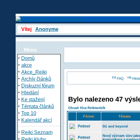
Vítej
Anonyme
Menu
·
Domů
·
akce
·
Akce_Reiki
·
Archív článků
FAQ
Hled
·
Diskuzní fórum
·
Hledání
Bylo nalezeno 47 výsl
·
Ke stažení
·
Témata článků
Obsah fóra Reikiwebík
·
Top 10
Fórum
Témata
·
Kalendář akcí
Pelmel
5G and beyond
·
Reiki Seznam
Nový význam slov jak
Pelmel
·
Reiki kluby
komunikace a naslouc