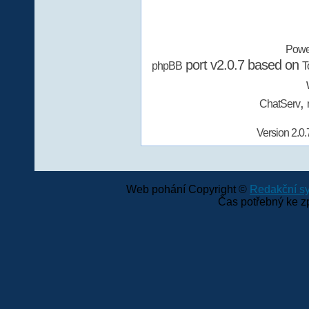
Powe
port v2.0.7 based on
phpBB
T
,
ChatServ
Version 2.0.
Web pohání Copyright ©
Redakční 
Čas potřebný ke z