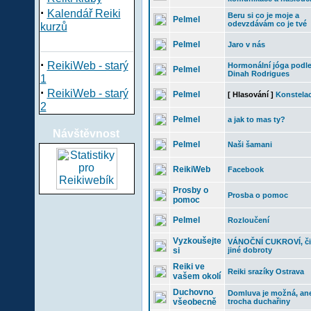
·
Kalendář Reiki
Beru si co je moje a
Pelmel
odevzdávám co je tvé
kurzů
Pelmel
Jaro v nás
·
ReikiWeb - starý
Hormonální jóga podl
Pelmel
Dinah Rodrigues
1
·
ReikiWeb - starý
Pelmel
[ Hlasování ]
Konstela
2
Pelmel
a jak to mas ty?
Návštěvnost
Pelmel
Naši šamani
ReikiWeb
Facebook
Prosby o
Prosba o pomoc
pomoc
Pelmel
Rozloučení
Vyzkoušejte
VÁNOČNÍ CUKROVÍ, či
si
jiné dobroty
Reiki ve
Reiki srazíky Ostrava
vašem okolí
Duchovno
Domluva je možná, an
všeobecně
trocha duchařiny