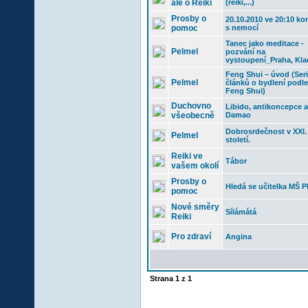
ale o Reiki
(reiki,...)
Prosby o
20.10.2010 ve 20:10 ko
pomoc
s nemocí
Tanec jako meditace -
Pelmel
pozvání na
vystoupení_Praha, Kl
Feng Shui – úvod (Seri
Pelmel
článků o bydlení podle
Feng Shui)
Duchovno
Libido, antikoncepce a
všeobecně
Damao
Dobrosrdečnost v XXI.
Pelmel
století.
Reiki ve
Tábor
vašem okolí
Prosby o
Hledá se učitelka MŠ P
pomoc
Nové směry
Sílámátá
Reiki
Pro zdraví
Angina
Strana
1
z
1