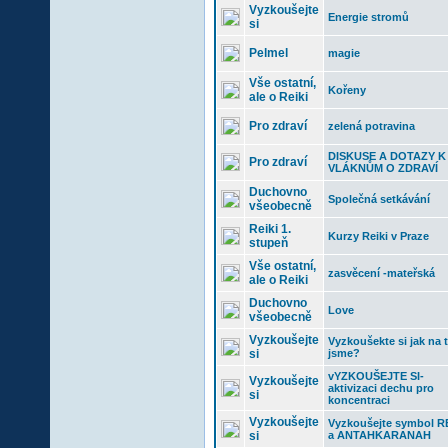
Vyzkoušejte
Energie stromů
si
Pelmel
magie
Vše ostatní,
Kořeny
ale o Reiki
Pro zdraví
zelená potravina
DISKUSE A DOTAZY K
Pro zdraví
VLÁKNŮM O ZDRAVÍ
Duchovno
Společná setkávání
všeobecně
Reiki 1.
Kurzy Reiki v Praze
stupeň
Vše ostatní,
zasvěcení -mateřská
ale o Reiki
Duchovno
Love
všeobecně
Vyzkoušejte
Vyzkoušekte si jak na
si
jsme?
vYZKOUŠEJTE SI-
Vyzkoušejte
aktivizaci dechu pro
si
koncentraci
Vyzkoušejte
Vyzkoušejte symbol R
si
a ANTAHKARANAH