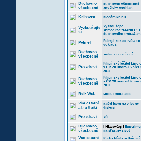
Duchovno
duchovno všeobecně 
všeobecně
andělský enohian
Knihovna
hledám knihu
Vyskoušejte
Vyzkoušejte
si:meditaci"MANIFES
si
duchovního světa&am
Pelmel-konec světa se
Pelmel
odkládá
Duchovno
smlouva o vtělení
všeobecně
Filipínský léčitel Lino 
Pro zdraví
v ČR 20.února-15.břez
2011
Filipínský léčitel Lino 
Duchovno
v ČR 20.února-15.břez
všeobecně
2011
ReikiWeb
Modul Reiki akce
Vše ostatní,
našel jsem na v jedné
ale o Reiki
diskusi
Pro zdraví
Vši
Duchovno
[ Hlasování ]
Experime
všeobecně
na šťastný život
Vše ostatní,
Rádio Místo setkávání