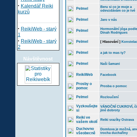
·
Kalendář Reiki
Beru si co je moje a
Pelmel
odevzdávám co je tvé
kurzů
Pelmel
Jaro v nás
·
ReikiWeb - starý
Hormonální jóga podl
Pelmel
Dinah Rodrigues
1
·
ReikiWeb - starý
Pelmel
[ Hlasování ]
Konstela
2
Pelmel
a jak to mas ty?
Návštěvnost
Pelmel
Naši šamani
ReikiWeb
Facebook
Prosby o
Prosba o pomoc
pomoc
Pelmel
Rozloučení
Vyzkoušejte
VÁNOČNÍ CUKROVÍ, či
si
jiné dobroty
Reiki ve
Reiki srazíky Ostrava
vašem okolí
Duchovno
Domluva je možná, an
všeobecně
trocha duchařiny