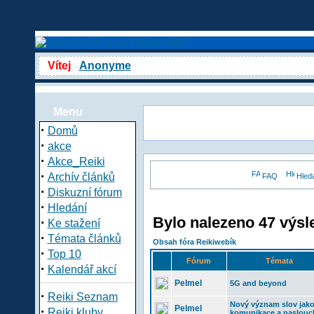
Vítej
Anonyme
Menu
·
Domů
·
akce
·
Akce_Reiki
·
Archív článků
FAQ
Hled
·
Diskuzní fórum
·
Hledání
Bylo nalezeno 47 výsl
·
Ke stažení
·
Témata článků
Obsah fóra Reikiwebík
·
Top 10
Fórum
Témata
·
Kalendář akcí
Pelmel
5G and beyond
·
Reiki Seznam
Nový význam slov jak
Pelmel
·
Reiki kluby
komunikace a naslouc