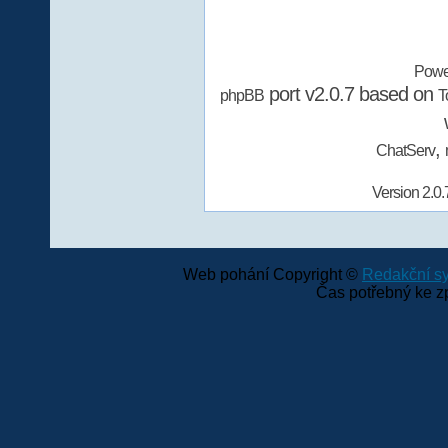
Powe
port v2.0.7 based on
phpBB
T
,
ChatServ
Version 2.0.
Web pohání Copyright ©
Redakční 
Čas potřebný ke z