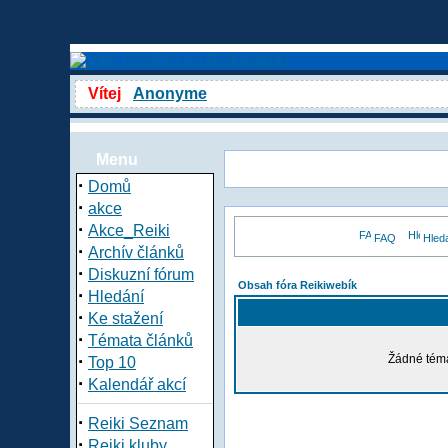
Vítej
Anonyme
Menu
·
Domů
·
akce
·
Akce_Reiki
FAQ
Hled
·
Archív článků
·
Diskuzní fórum
Obsah fóra Reikiwebík
·
Hledání
·
Ke stažení
·
Témata článků
·
Žádné téma
Top 10
·
Kalendář akcí
·
Reiki Seznam
·
Reiki kluby