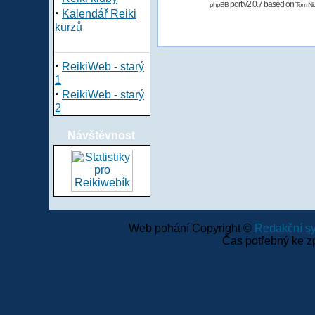
port v2.0.7 based on
phpBB
Tom Nit
·
Kalendář Reiki
kurzů
·
ReikiWeb - starý
1
·
ReikiWeb - starý
2
Návštěvnost
Web pohání Copyright ©
Redakční 
Čas potřebný ke z