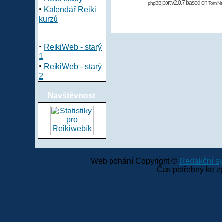
port v2.0.7 based on
phpBB
Tom Nit
·
Kalendář Reiki
kurzů
·
ReikiWeb - starý
1
·
ReikiWeb - starý
2
Návštěvnost
Web pohání Copyright ©
Redakční 
Čas potřebný ke z