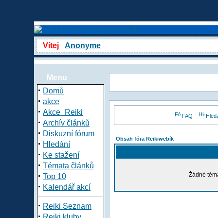
Vítej
Anonyme
Menu
·
Domů
·
akce
·
Akce_Reiki
FAQ
Hled
·
Archív článků
·
Diskuzní fórum
Obsah fóra Reikiwebík
·
Hledání
·
Ke stažení
·
Témata článků
·
Žádné téma
Top 10
·
Kalendář akcí
·
Reiki Seznam
·
Reiki kluby