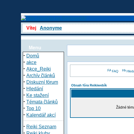
Vítej
Anonyme
Menu
·
Domů
·
akce
·
Akce_Reiki
FAQ
Hled
·
Archív článků
·
Diskuzní fórum
Obsah fóra Reikiwebík
·
Hledání
·
Ke stažení
·
Témata článků
·
Žádné téma
Top 10
·
Kalendář akcí
·
Reiki Seznam
·
Reiki kluby