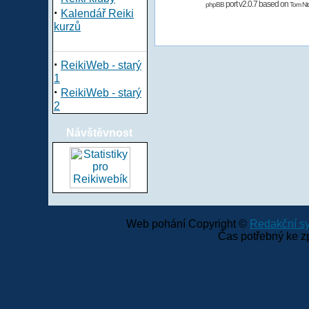
port v2.0.7 based on
phpBB
Tom Nit
·
Kalendář Reiki
kurzů
·
ReikiWeb - starý
1
·
ReikiWeb - starý
2
Návštěvnost
Web pohání Copyright ©
Redakční 
Čas potřebný ke z