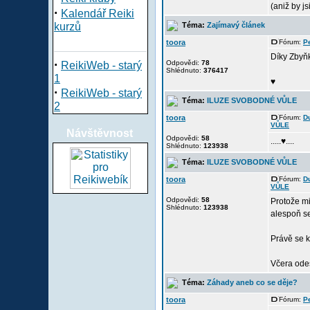
(aniž by js
·
Kalendář Reiki
Téma:
Zajímavý článek
kurzů
toora
Fórum:
P
Díky Zbyň
·
Odpovědi:
78
ReikiWeb - starý
Shlédnuto:
376417
1
♥
·
ReikiWeb - starý
Téma:
ILUZE SVOBODNÉ VŮLE
2
toora
Fórum:
D
VŮLE
Návštěvnost
Odpovědi:
58
.....♥....
Shlédnuto:
123938
Téma:
ILUZE SVOBODNÉ VŮLE
toora
Fórum:
D
VŮLE
Odpovědi:
58
Protože mi
Shlédnuto:
123938
alespoň s
Právě se k
Včera odeš
Téma:
Záhady aneb co se děje?
toora
Fórum:
P