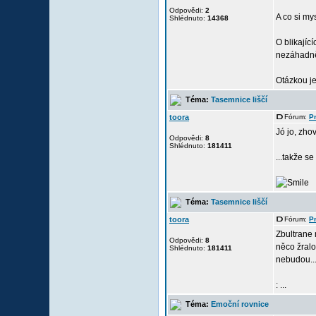
Odpovědi:
2
A co si my
Shlédnuto:
14368
O blikajíc
nezáhadn
Otázkou je,
Téma:
Tasemnice liščí
toora
Fórum:
Pr
Jó jo, zhov
Odpovědi:
8
Shlédnuto:
181411
...takže s
Téma:
Tasemnice liščí
toora
Fórum:
Pr
Zbultrane 
Odpovědi:
8
něco žralo
Shlédnuto:
181411
nebudou..
: ...
Téma:
Emoční rovnice