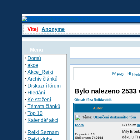
Vítej
Anonyme
Menu
·
Domů
·
akce
·
Akce_Reiki
FAQ
Hled
·
Archív článků
·
Diskuzní fórum
Bylo nalezeno 2533 
·
Hledání
·
Ke stažení
Obsah fóra Reikiwebík
·
Témata článků
Autor
·
Top 10
Téma:
Ukončení diskusního fóra
·
Kalendář akcí
toora
Fórum:
R
·
Milý Broňk
Reiki Seznam
Odpovědi:
13
děkuju Ti z
·
Shlédnuto:
740994
Reiki kluby