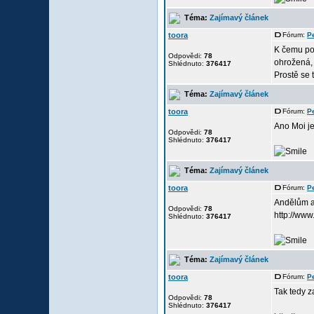
Téma:
Zajímavý článek
toora
Fórum:
P
K čemu pot
Odpovědi:
78
ohrožená, 
Shlédnuto:
376417
Prostě se 
Téma:
Zajímavý článek
toora
Fórum:
P
Ano Moi je 
Odpovědi:
78
Shlédnuto:
376417
Téma:
Zajímavý článek
toora
Fórum:
P
Andělům a
Odpovědi:
78
http://ww
Shlédnuto:
376417
Téma:
Zajímavý článek
toora
Fórum:
P
Tak tedy z
Odpovědi:
78
Shlédnuto:
376417