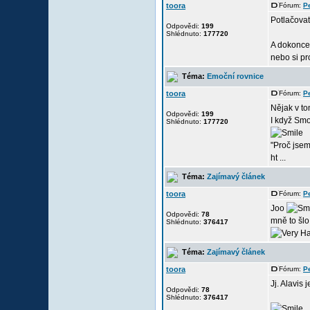
toora
Fórum:
P
Potlačovat
Odpovědi:
199
Shlédnuto:
177720
A dokonce,
nebo si pr
Téma:
Emoční rovnice
toora
Fórum:
P
Nějak v to
Odpovědi:
199
I když Smo
Shlédnuto:
177720
"Proč jsem
ht ...
Téma:
Zajímavý článek
toora
Fórum:
P
Joo
Odpovědi:
78
mně to šl
Shlédnuto:
376417
Téma:
Zajímavý článek
toora
Fórum:
P
Jj. Alavis j
Odpovědi:
78
Shlédnuto:
376417