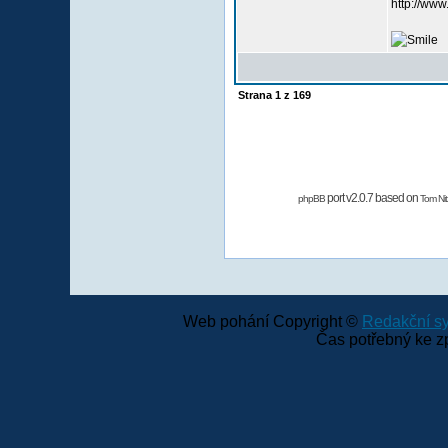
http://www
Strana
1
z
169
port v2.0.7 based on
phpBB
Tom Nit
Web pohání Copyright ©
Redakční 
Čas potřebný ke z