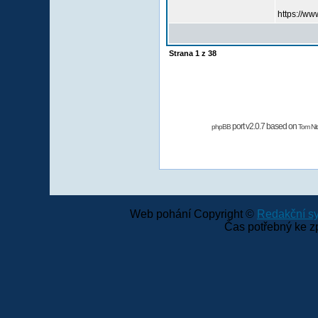
https://www
Strana
1
z
38
port v2.0.7 based on
phpBB
Tom Nit
Web pohání Copyright ©
Redakční 
Čas potřebný ke z