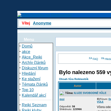
Vítej
Anonyme
Menu
·
Domů
·
akce
·
Akce_Reiki
FAQ
Hled
·
Archív článků
·
Diskuzní fórum
Bylo nalezeno 559 v
·
Hledání
·
Ke stažení
Obsah fóra Reikiwebík
·
Témata článků
Autor
·
Top 10
Téma:
ILUZE SVOBODNÉ VŮLE
·
Kalendář akcí
moi
Fórum:
D
VŮLE
·
Reiki Seznam
Odpovědi:
58
Včera odeš
·
Shlédnuto:
123966
Reiki kluby