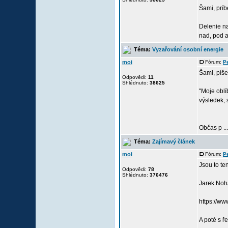
Šami, príb
Delenie na
nad, pod a
Téma:
Vyzařování osobní energie
moi
Fórum:
P
Šami, píše
Odpovědi:
11
Shlédnuto:
38625
"Moje obl
výsledek, 
Občas p ...
Téma:
Zajímavý článek
moi
Fórum:
P
Jsou to te
Odpovědi:
78
Shlédnuto:
376476
Jarek Noha
https://w
A poté s ř