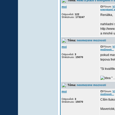
Téma:
Reiki a práce s energiemi v
moi
Fórum:
Vš
energiami 
Odpovědi:
122
Renátka,
Shlédnuto:
173247
nahliadni
http://www
a mnohé u
Téma:
neomezene moznosti
moi
Fórum:
Vš
možnosti...
Odpovědi:
3
pokud mas 
Shlédnuto:
15070
tepova fr
"Si kvalif
" ..
Téma:
neomezene moznosti
moi
Fórum:
Vš
možnosti...
Odpovědi:
3
Cítím tluk
Shlédnuto:
15070
Maverickk