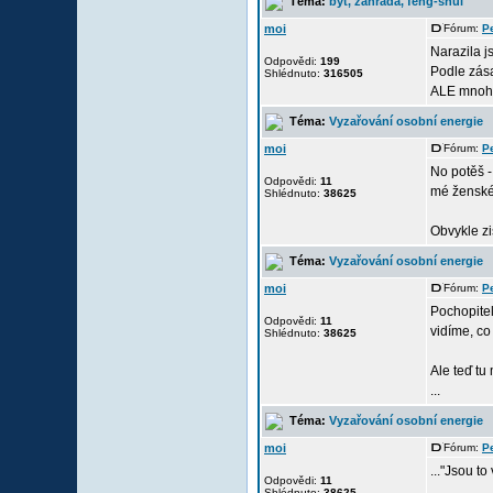
Téma:
byt, zahrada, feng-shui
moi
Fórum:
P
Narazila j
Odpovědi:
199
Podle zása
Shlédnuto:
316505
ALE mnohé 
Téma:
Vyzařování osobní energie
moi
Fórum:
P
No potěš -
Odpovědi:
11
mé ženské i
Shlédnuto:
38625
Obvykle zi
Téma:
Vyzařování osobní energie
moi
Fórum:
P
Pochopitel
Odpovědi:
11
vidíme, co
Shlédnuto:
38625
Ale teď tu
...
Téma:
Vyzařování osobní energie
moi
Fórum:
P
..."Jsou t
Odpovědi:
11
Shlédnuto:
38625