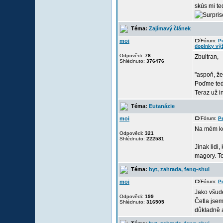
skús mi ted
Téma:
Zajímavý článek
moi
Fórum:
P
doplnky výž
Odpovědi:
78
Zbultran,
Shlédnuto:
376476
"aspoň, že
Poďme ted
Teraz už i
Téma:
Eutanázie
moi
Fórum:
P
Na mém ko
Odpovědi:
321
Shlédnuto:
222581
Jinak lidi
magory. To
Téma:
byt, zahrada, feng-shui
moi
Fórum:
P
Jako všude
Odpovědi:
199
Četla jsem
Shlédnuto:
316505
důkladně a