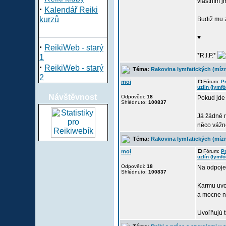
vlastním 
·
Kalendář Reiki
kurzů
Budiž mu 
♥
·
ReikiWeb - starý
*R.I.P.*
1
·
ReikiWeb - starý
Téma:
Rakovina lymfatických (mízn
2
moi
Fórum:
P
uzlín (lymfó
Návštěvnost
Odpovědi:
18
Pokud jde 
Shlédnuto:
100837
Já žádné n
něco vážně
Téma:
Rakovina lymfatických (mízn
moi
Fórum:
P
uzlín (lymfó
Odpovědi:
18
Na odpoje
Shlédnuto:
100837
Karmu uvo
a mocne n
Uvoľňujú t