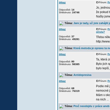
jitkaz
Fórum:
P
Jo, jednou 
Odpovědi:
14
že pokud t
Shlédnuto:
24746
Našly jsme 
Téma:
Jaro je tady, už jste zahájili 
jitkaz
Fórum:
Pr
očistu?
Odpovědi:
37
Třeba něko
Shlédnuto:
49281
http://www
Téma:
Která metoda je opravu ta n
jitkaz
Fórum:
P
Ta, která
Odpovědi:
80
Bylo jich 
Shlédnuto:
98385
bylo lepší
Téma:
Antidepresiva
jitkaz
Fórum:
Pr
Podle mě j
Odpovědi:
68
nemocné j
Shlédnuto:
76319
Mám v okol
na nich ...
Téma:
Proč neodejdu z práce aneb 