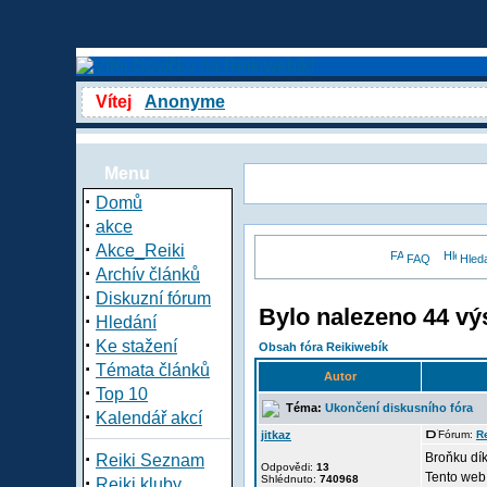
Vítej
Anonyme
Menu
·
Domů
·
akce
·
Akce_Reiki
FAQ
Hled
·
Archív článků
·
Diskuzní fórum
Bylo nalezeno 44 vý
·
Hledání
·
Ke stažení
Obsah fóra Reikiwebík
·
Témata článků
Autor
·
Top 10
Téma:
Ukončení diskusního fóra
·
Kalendář akcí
jitkaz
Fórum:
R
·
Broňku dík
Reiki Seznam
Odpovědi:
13
Tento web
·
Shlédnuto:
740968
Reiki kluby