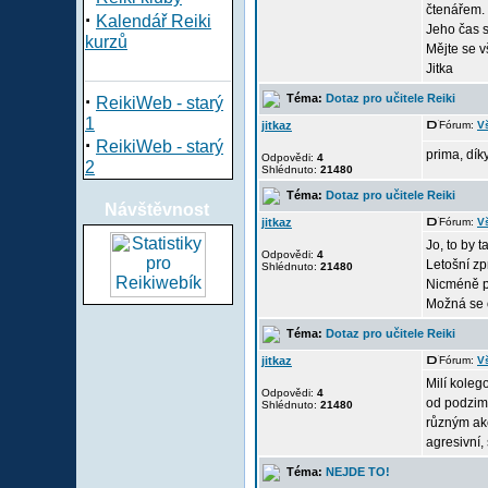
čtenářem.
·
Kalendář Reiki
Jeho čas s
kurzů
Mějte se v
Jitka
·
Téma:
Dotaz pro učitele Reiki
ReikiWeb - starý
1
jitkaz
Fórum:
Vš
·
ReikiWeb - starý
prima, dík
Odpovědi:
4
2
Shlédnuto:
21480
Téma:
Dotaz pro učitele Reiki
Návštěvnost
jitkaz
Fórum:
Vš
Jo, to by 
Odpovědi:
4
Letošní zp
Shlédnuto:
21480
Nicméně po
Možná se o
Téma:
Dotaz pro učitele Reiki
jitkaz
Fórum:
Vš
Milí koleg
Odpovědi:
4
od podzimu
Shlédnuto:
21480
různým akc
agresivní, s
Téma:
NEJDE TO!