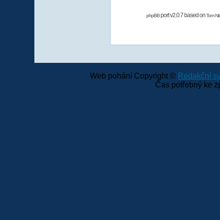
port v2.0.7 based on
phpBB
Tom Nit
Web pohání Copyright ©
Redakční 
Čas potřebný ke z