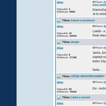
jitkaz
Fórum:
P
hraje nezlo
Odpovědi:
4
Doporučuji
Shlédnuto:
8083
Je to voln
Téma:
bolesti a nevolnost
jitkaz
Fórum:
Re
Lukáši - 
Odpovědi:
10
Reiki všeo
Shlédnuto:
24534
Téma:
alergie
jitkaz
Fórum:
Pr
Janča, Zen
Odpovědi:
8
zlatobýl n
Shlédnuto:
17186
kořen 10g 
Nebo ...
Téma:
LÉČBA DRAHÝMI KAMENY
jitkaz
Fórum:
Pr
Evi - možn
Odpovědi:
52
Shlédnuto:
75264
Téma:
Láska a zrození
jitkaz
Fórum:
P