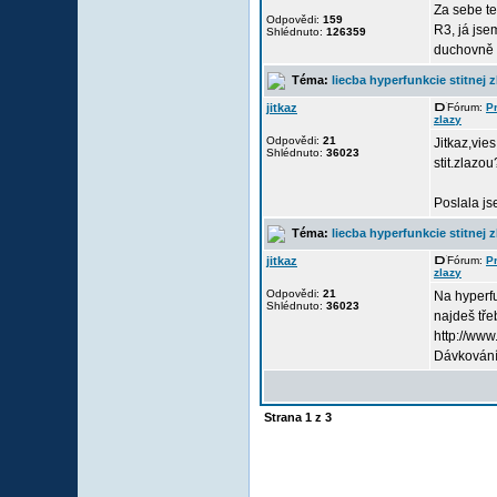
Za sebe te
Odpovědi:
159
R3, já jse
Shlédnuto:
126359
duchovně 
Téma:
liecba hyperfunkcie stitnej z
jitkaz
Fórum:
P
zlazy
Odpovědi:
21
Jitkaz,vie
Shlédnuto:
36023
stit.zlazou
Poslala js
Téma:
liecba hyperfunkcie stitnej z
jitkaz
Fórum:
P
zlazy
Odpovědi:
21
Na hyperfu
Shlédnuto:
36023
najdeš tře
http://ww
Dávkování 
Strana
1
z
3