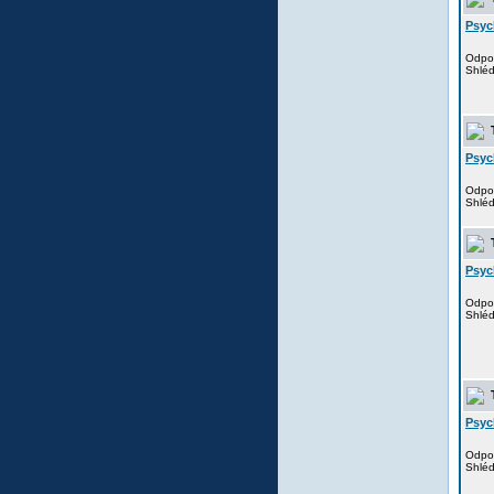
Psyc
Odpo
Shlé
T
Psyc
Odpo
Shlé
T
Psyc
Odpo
Shlé
T
Psyc
Odpo
Shlé