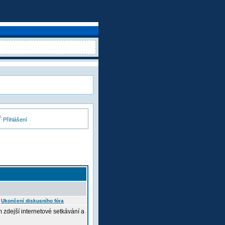
Přihlášení
:
Ukončení diskusního fóra
m zdejší internetové setkávání a