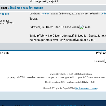
vložím, potěší, stejně t ...
éma:
Léčivá moc sexuální energie
hedelic
Fórum:
Pelmel
Zaslal: út únor 02, 2016 11:07 pm Předmět:
Léči
Toora:
vědi:
52
dnuto:
83781
Zdravím, Tě, Katko. Rád Tě zase vidím
Tyhle příběhy, které jsem zde nastínil, jsou jen špetka toho
nelze to generalizovat - což jsem dříve dělal a vím ...
na
1
z
32
Přejít n
Přejít na:
Powered by
phpBB
© 2001-2003 phpBB Group
port v2.0.7 based on
upgraded to
2.0.7 standalone was 
phpBB
Tom Nitzschner's
phpbb2.0.6
phpBB
,
,
and
(aka
).
ChatServ
mikem
Paul Laudanski
Zhen-Xjell
Version 2.0.7 by
Nuke Cops
© 2004
http://www.nukecops.com