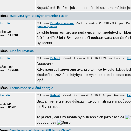
Napadá mě, Broňku, jak to bude s "reiki seznamem", kde jsou
éma:
Rakovina lymfatických (mízních) uzlin
hedelic
Fórum:
Prosby o pomoc
Zaslal: út duben 25, 2017 9:25 pm Př
(mízních) uzlin
vědi:
18
Já tohle téma řešil zrovna nedávno s mojí spolubydlící. Moje
dnuto:
100760
"dělá reiki" už leta. Byla vedena či podporována poměrně s
Byl techni ...
éma:
Emoční rovnice
hedelic
Fórum:
Pelmel
Zaslal: čt červen 30, 2016 10:28 pm Předmět:
Em
Šamanka:
vědi:
199
Když jsem četl zprvu onu úvahu o tom, co by bylo, kdyby byl
dnuto:
177568
klasického, zažitého: kdybych se vydal touto nebo touto ces
lepší... ...
éma:
Léčivá moc sexuální energie
hedelic
Fórum:
Pelmel
Zaslal: út duben 26, 2016 11:00 pm Předmět:
Lé
Sexuální energie jsou důležitým životním stimulem a důvodem
vědi:
52
muži zaujmout.
dnuto:
83781
To je věta, která by mohla být v učebnicích jako definice
budoucnosti
éma:
Jaro je tady, už jste zahájili jarní očistu?