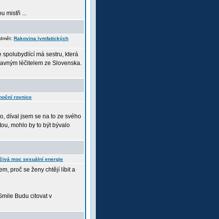
 mistři ...
edmět:
Rakovina lymfatických
 spolubydlící má sestru, která
lavným léčitelem ze Slovenska.
oční rovnice
o, díval jsem se na to ze svého
tou, mohlo by to být bývalo
čivá moc sexuální energie
, proč se ženy chtějí líbit a
Budu citovat v