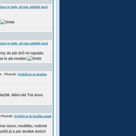
Jaro je tady, už jste zahájili jarní
!
Jaro je tady, už jste zahájili jarní
umy, do pár dnů mi vypadla
e to ale nestalo
 pm Předmět:
Vyléčit je to hračka
důležité. Mám rád Tvá slova
 Předmět:
Vyléčit je to hračka aneb
drav slunci, modlitbu, rodinné
vyšší já a pár desítek daších