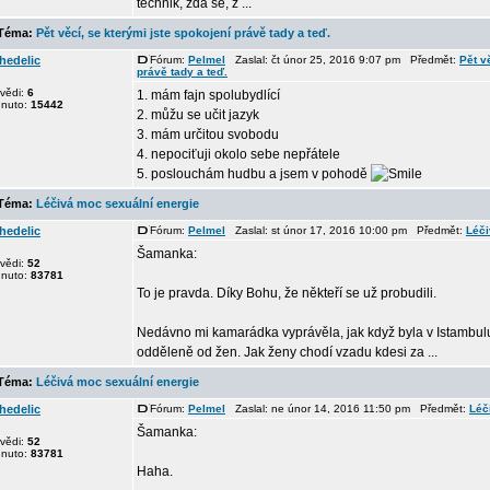
technik, zdá se, ž ...
éma:
Pět věcí, se kterými jste spokojení právě tady a teď.
hedelic
Fórum:
Pelmel
Zaslal: čt únor 25, 2016 9:07 pm Předmět:
Pět v
právě tady a teď.
vědi:
6
1. mám fajn spolubydlící
dnuto:
15442
2. můžu se učit jazyk
3. mám určitou svobodu
4. nepociťuji okolo sebe nepřátele
5. poslouchám hudbu a jsem v pohodě
éma:
Léčivá moc sexuální energie
hedelic
Fórum:
Pelmel
Zaslal: st únor 17, 2016 10:00 pm Předmět:
Léči
Šamanka:
vědi:
52
dnuto:
83781
To je pravda. Díky Bohu, že někteří se už probudili.
Nedávno mi kamarádka vyprávěla, jak když byla v Istambulu
odděleně od žen. Jak ženy chodí vzadu kdesi za ...
éma:
Léčivá moc sexuální energie
hedelic
Fórum:
Pelmel
Zaslal: ne únor 14, 2016 11:50 pm Předmět:
Léč
Šamanka:
vědi:
52
dnuto:
83781
Haha.