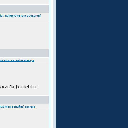
ěcí, se kterými jste spokojení
vá moc sexuální energie
 a viděla, jak muži chodí
ivá moc sexuální energie