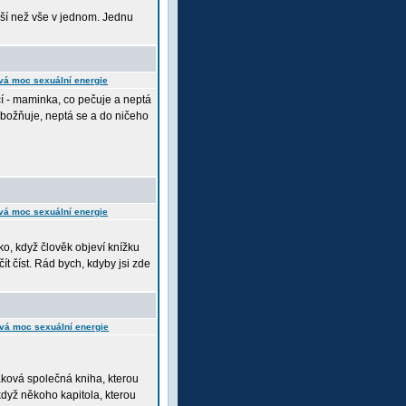
epší než vše v jednom. Jednu
vá moc sexuální energie
 - maminka, co pečuje a neptá
zbožňuje, neptá se a do ničeho
vá moc sexuální energie
ko, když člověk objeví knížku
čít číst. Rád bych, kdyby jsi zde
vá moc sexuální energie
ková společná kniha, kterou
když někoho kapitola, kterou