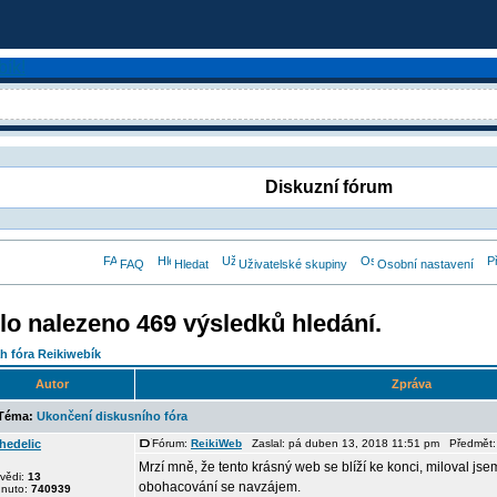
Diskuzní fórum
FAQ
Hledat
Uživatelské skupiny
Osobní nastavení
lo nalezeno 469 výsledků hledání.
h fóra Reikiwebík
Autor
Zpráva
éma:
Ukončení diskusního fóra
hedelic
Fórum:
ReikiWeb
Zaslal: pá duben 13, 2018 11:51 pm Předmět
Mrzí mně, že tento krásný web se blíží ke konci, miloval jse
vědi:
13
obohacování se navzájem.
dnuto:
740939