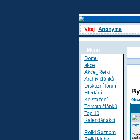
Vítej
Anonyme
Menu
·
Domů
·
akce
·
Akce_Reiki
·
Archív článků
·
Diskuzní fórum
By
·
Hledání
·
Ke stažení
Obsa
·
Témata článků
·
Top 10
T
·
Kalendář akcí
Psyc
·
Reiki Seznam
Odpo
·
Shlé
Reiki kluby