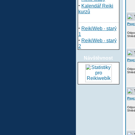
·
Kalendář Reiki
kurzů
T
Psyc
·
ReikiWeb - starý
Odpo
1
Shlé
·
ReikiWeb - starý
2
T
Návštěvnost
Psyc
Odpo
Shlé
T
Psyc
Odpo
Shlé
T