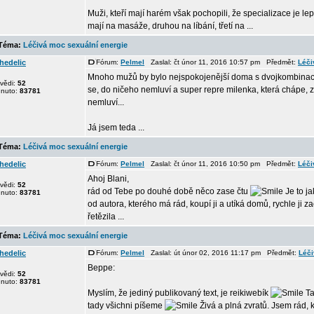
Muži, kteří mají harém však pochopili, že specializace je l
mají na masáže, druhou na líbání, třetí na ...
éma:
Léčivá moc sexuální energie
hedelic
Fórum:
Pelmel
Zaslal: čt únor 11, 2016 10:57 pm Předmět:
Léči
Mnoho mužů by bylo nejspokojenější doma s dvojkombinací
vědi:
52
se, do ničeho nemluví a super repre milenka, která chápe, 
dnuto:
83781
nemluví...
Já jsem teda ...
éma:
Léčivá moc sexuální energie
hedelic
Fórum:
Pelmel
Zaslal: čt únor 11, 2016 10:50 pm Předmět:
Léči
Ahoj Blani,
vědi:
52
rád od Tebe po douhé době něco zase čtu
Je to ja
dnuto:
83781
od autora, kterého má rád, koupí ji a utíká domů, rychle ji za
řetězila ...
éma:
Léčivá moc sexuální energie
hedelic
Fórum:
Pelmel
Zaslal: út únor 02, 2016 11:17 pm Předmět:
Léči
Beppe:
vědi:
52
dnuto:
83781
Myslím, že jediný publikovaný text, je reikiwebík
Ta
tady všichni píšeme
Živá a plná zvratů. Jsem rád, 