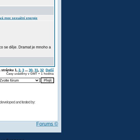
vá moc sexuální energie
, co se děje. Dramat je mnoho a
a stránku
1
,
2
,
3
...
30
,
31
,
32
Další
Časy uváděny v GMT + 1 hodina
developed and tested by:
Forums ©