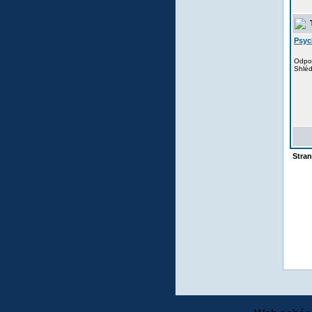
T
Psyc
Odpo
Shlé
Stra