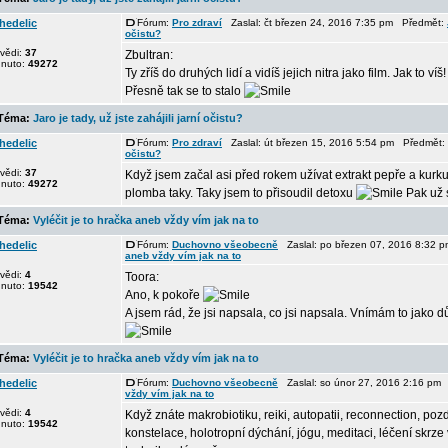
hedelic
Fórum:
Pro zdraví
Zaslal: čt březen 24, 2016 7:35 pm Předmět:
očistu?
vědi:
37
Zbultran:
dnuto:
49272
Ty zříš do druhých lidí a vidíš jejich nitra jako film. Jak to víš
Přesně tak se to stalo
éma:
Jaro je tady, už jste zahájili jarní očistu?
hedelic
Fórum:
Pro zdraví
Zaslal: út březen 15, 2016 5:54 pm Předmět:
očistu?
vědi:
37
Když jsem začal asi před rokem užívat extrakt pepře a kurk
dnuto:
49272
plomba taky. Taky jsem to přisoudil detoxu
Pak už s
éma:
Vyléčit je to hračka aneb vždy vím jak na to
hedelic
Fórum:
Duchovno všeobecně
Zaslal: po březen 07, 2016 8:32
aneb vždy vím jak na to
vědi:
4
Toora:
dnuto:
19542
Ano, k pokoře
A jsem rád, že jsi napsala, co jsi napsala. Vnímám to jako 
éma:
Vyléčit je to hračka aneb vždy vím jak na to
hedelic
Fórum:
Duchovno všeobecně
Zaslal: so únor 27, 2016 2:16 pm
vždy vím jak na to
vědi:
4
Když znáte makrobiotiku, reiki, autopatii, reconnection, poz
dnuto:
19542
konstelace, holotropní dýchání, jógu, meditaci, léčení skrze 