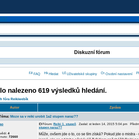
Diskuzní fórum
FAQ
Hledat
Uživatelské skupiny
Osobní nastavení
lo nalezeno 619 výsledků hledání.
h fóra Reikiwebík
Autor
Zpráva
éma:
Moze sa v reiki urobit 1a2 stupen naraz??
ao
Fórum:
Reiki 1. stupeň
Zaslal: st leden 14, 2015 5:04 pm Před
stupen naraz??
vědi:
4
Může, ovšem jde o to, co se tím získá? Pokud jde o mistra - 
dnuto:
72660