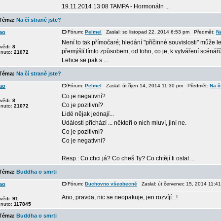
19.11.2014 13:08 TAMPA - Hormonáln ...
éma:
Na čí straně jste?
ao
Fórum:
Pelmel
Zaslal: so listopad 22, 2014 6:53 pm Předmět:
Na
Není to tak přímočaré; hledání "příčinné souvislosti" může l
vědi:
8
přemýšlí tímto způsobem, od toho, co je, k vytváření scénářů
dnuto:
21072
Lehce se pak s ...
éma:
Na čí straně jste?
ao
Fórum:
Pelmel
Zaslal: út říjen 14, 2014 11:30 pm Předmět:
Na č
Co je negativní?
vědi:
8
Co je pozitivní?
dnuto:
21072
Lidé nějak jednají...
Události přichází ... někteří o nich mluví, jiní ne.
Co je pozitivní?
Co je negativní?
Resp.: Co chci já? Co cheš Ty? Co chtějí ti ostat ...
éma:
Buddha o smrti
ao
Fórum:
Duchovno všeobecně
Zaslal: út červenec 15, 2014 11:
Ano, pravda, nic se neopakuje, jen rozvíjí...!
vědi:
91
dnuto:
117845
éma:
Buddha o smrti