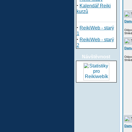
·
Kalendář Reiki
kurzů
T
Dam
·
ReikiWeb - starý
Odpo
1
Shlé
·
ReikiWeb - starý
T
2
Dam
Návštěvnost
Odpo
Shlé
T
Dam