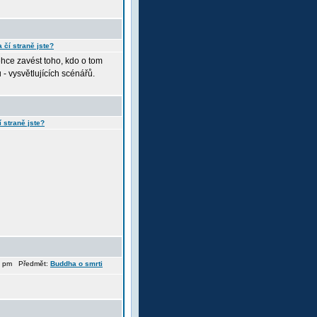
 čí straně jste?
ehce zavést toho, kdo o tom
 - vysvětlujících scénářů.
í straně jste?
41 pm Předmět:
Buddha o smrti