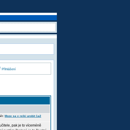
Přihlášení
mět:
Moze sa v reiki urobit 1a2
učitele, pak je to víceméně