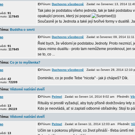
ao
Fórum:
Duchovno všeobecně
Zaslal: ne červenec 13, 2014 11:
Tak jako je podstatou všeho jednota, tak je také podstatou
vědi:
91
opakující proces, který jsi popsal
)))
dnuto:
117845
Současně je tu Jednota a také její tvořivé formy v dualitě. Ja
éma:
Buddha o smrti
ao
Fórum:
Duchovno všeobecně
Zaslal: st červenec 09, 2014 11:
Řekl bych, že vědomí je podstatou Jednoty. Proto nezmizí, 
vědi:
91
stavu mimo dualitu - proto tam nemůžeme proniknout, jen se n
dnuto:
117845
se to, co ...
éma:
Co je to myšlenka?
ao
Fórum:
Duchovno všeobecně
Zaslal: so červen 28, 2014 12:10
Dominiko, co je podle Tebe "nicota" - jak ji chápeš? Dík.
vědi:
42
dnuto:
72209
éma:
Vědomé natírání dveří
ao
Fórum:
Pelmel
Zaslal: so červen 14, 2014 9:02 am Předmět:
Vě
Rituály si prostě vyžadují, aby byly přísně dodržovány lety 
vědi:
13
Kdo je neovládá, ať si zaplatí odborné obřadníky. Stojí to pár
dnuto:
26119
éma:
Vědomé natírání dveří
ao
Fórum:
Pelmel
Zaslal: st červen 11, 2014 12:03 am Předmět:
Vě
Učím se s pokorou přijímat, co život přináší - třeba úmrtí m
vědi:
13