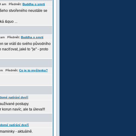
49 am Předmět:
Buddha o smrti
 všeho stvořeného neustále se
ká &quo ...
11 am Předmět:
Buddha o smrti
jen se vrátí do svého původního
aciťovat, jaké to "je" - proto
 pm Předmět:
Co je to myšlenka?
domé natírání dveří
zaužívané postupy.
 korun navíc, ale ta úleva!!!
domé natírání dveří
é maminky - aktuálně.