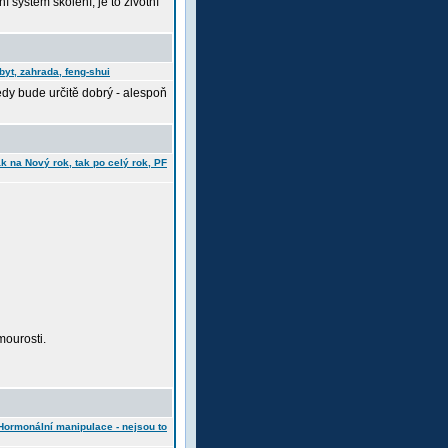
 systém školení, je to životní
byt, zahrada, feng-shui
tedy bude určitě dobrý - alespoň
k na Nový rok, tak po celý rok, PF
ourosti.
Hormonální manipulace - nejsou to