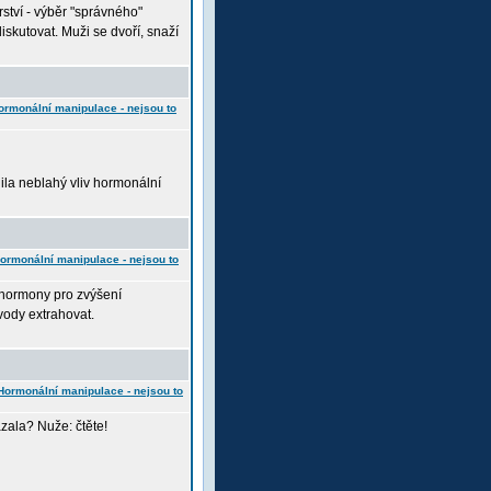
rství - výběr "správného"
iskutovat. Muži se dvoří, snaží
ormonální manipulace - nejsou to
ila neblahý vliv hormonální
ormonální manipulace - nejsou to
 hormony pro zvýšení
 vody extrahovat.
Hormonální manipulace - nejsou to
ázala? Nuže: čtěte!