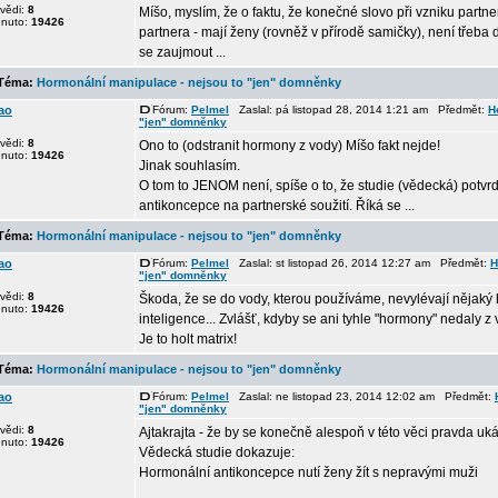
vědi:
8
Míšo, myslím, že o faktu, že konečné slovo při vzniku partne
dnuto:
19426
partnera - mají ženy (rovněž v přírodě samičky), není třeba d
se zaujmout ...
éma:
Hormonální manipulace - nejsou to "jen" domněnky
ao
Fórum:
Pelmel
Zaslal: pá listopad 28, 2014 1:21 am Předmět:
H
"jen" domněnky
vědi:
8
Ono to (odstranit hormony z vody) Míšo fakt nejde!
dnuto:
19426
Jinak souhlasím.
O tom to JENOM není, spíše o to, že studie (vědecká) potvrd
antikoncepce na partnerské soužití. Říká se ...
éma:
Hormonální manipulace - nejsou to "jen" domněnky
ao
Fórum:
Pelmel
Zaslal: st listopad 26, 2014 12:27 am Předmět:
H
"jen" domněnky
vědi:
8
Škoda, že se do vody, kterou používáme, nevylévají nějaký
dnuto:
19426
inteligence... Zvlášť, kdyby se ani tyhle "hormony" nedaly z
Je to holt matrix!
éma:
Hormonální manipulace - nejsou to "jen" domněnky
ao
Fórum:
Pelmel
Zaslal: ne listopad 23, 2014 12:02 am Předmět:
"jen" domněnky
vědi:
8
Ajtakrajta - že by se konečně alespoň v této věci pravda uk
dnuto:
19426
Vědecká studie dokazuje:
Hormonální antikoncepce nutí ženy žít s nepravými muži