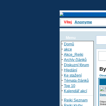
Vítej
Anonyme
Menu
·
Domů
·
akce
·
Akce_Reiki
·
Archív článků
·
Diskuzní fórum
By
·
Hledání
·
Ke stažení
Obsa
·
Témata článků
·
Top 10
T
·
Kalendář akcí
Dam
·
Reiki Seznam
Odpo
·
Shlé
Reiki kluby