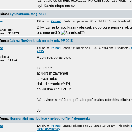
jasné, ale co od toho očekáváš Ty? Kam spěcháš? Reiki není
styl. Každá etapa má sv ...
éma:
byt, zahrada, feng-shui
ao
Fórum:
Pelmel
Zaslal: so prosinec 20, 2014 12:13 pm Předmět:
Díky, Evi, je to moc krásný obrázek s dobrou energií - i rok 
vědi:
199
pro mne určitě
)))
dnuto:
316429
éma:
Jak na Nový rok, tak po celý rok, PF 2015
ao
Fórum:
Pelmel
Zaslal: čt prosinec 11, 2014 5:03 pm Předmět:
Ja
2015
vědi:
1
A co třeba oprášit toto:
dnuto:
10154
Dej Pane
ať udržím zavřenou
tu svoji hubu
dokud nebudu vědět,
co vlastně chci říct...!"
Nádavkem si můžeme přát alespoň malou odměrku elixíru m
Jo ...
éma:
Hormonální manipulace - nejsou to "jen" domněnky
ao
Fórum:
Pelmel
Zaslal: pá listopad 28, 2014 10:35 am Předmět:
"jen" domněnky