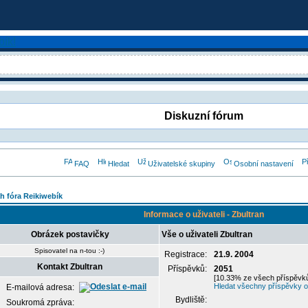
Diskuzní fórum
FAQ
Hledat
Uživatelské skupiny
Osobní nastavení
h fóra Reikiwebík
Informace o uživateli - Zbultran
Obrázek postavičky
Vše o uživateli Zbultran
Spisovatel na n-tou :-)
Registrace:
21.9. 2004
Kontakt Zbultran
Příspěvků:
2051
[10.33% ze všech příspěvků
Hledat všechny příspěvky od
E-mailová adresa:
Bydliště:
Soukromá zpráva: