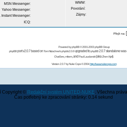
WWW:
MSN Messenger:
Povolání:
Yahoo Messenger:
Zájmy:
 Instant Messenger:
ICQ:
Přejít na:
Powered by
phpBB
© 2001-2003 phpBB Group
port v2.0.7 based on
upgraded to
2.0.7 standalone was 
phpBB
Tom Nitzschner's
phpbb2.0.6
phpBB
,
,
and
(aka
).
ChatServ
mikem
Paul Laudanski
Zhen-Xjell
Version 2.0.7 by
Nuke Cops
© 2004
http://www.nukecops.com
 Copyright ©
Redakční systém UNITED-NUKE
. Všechna práva
Čas potřebný ke zpracování stránky: 0.14 sekund