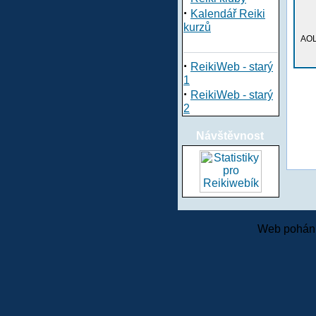
·
Kalendář Reiki
kurzů
AOL
·
ReikiWeb - starý
1
·
ReikiWeb - starý
2
Návštěvnost
Web pohání