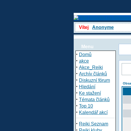
Vítej
Anonyme
Menu
·
Domů
·
akce
·
Akce_Reiki
·
Archív článků
·
Diskuzní fórum
Obsa
·
Hledání
·
Ke stažení
·
Témata článků
·
Top 10
·
Kalendář akcí
·
Reiki Seznam
·
Reiki kluby