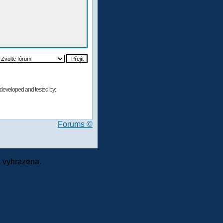
developed and tested by:
Forums ©
 vyhrazena.