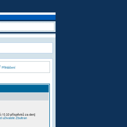
Přihlášení
 / 0.10 příspěvků za den]
 uživatele Zbultran