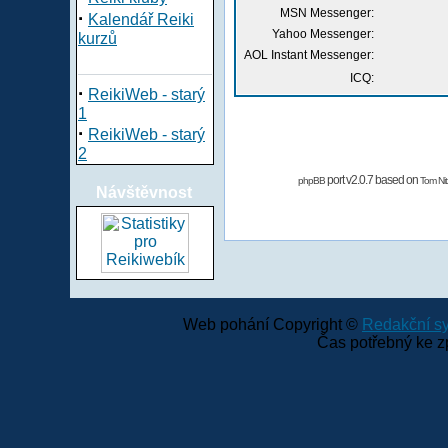
MSN Messenger:
·
Kalendář Reiki
Yahoo Messenger:
kurzů
AOL Instant Messenger:
ICQ:
·
ReikiWeb - starý
1
·
ReikiWeb - starý
2
port v2.0.7 based on
phpBB
Tom Nit
Návštěvnost
Web pohání Copyright ©
Redakční 
Čas potřebný ke z