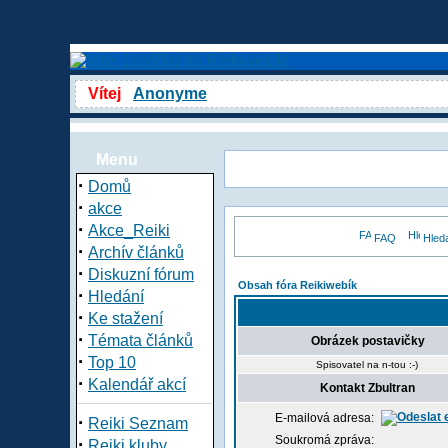
Vítej
Anonyme
Menu
·
Domů
·
akce
·
Akce_Reiki
FAQ
Hled
·
Archív článků
·
Diskuzní fórum
Obsah fóra Reikiwebík
·
Hledání
·
Ke stažení
·
Témata článků
Obrázek postavičky
·
Top 10
Spisovatel na n-tou :-)
·
Kalendář akcí
Kontakt Zbultran
E-mailová adresa:
·
Reiki Seznam
Soukromá zpráva:
·
Reiki kluby