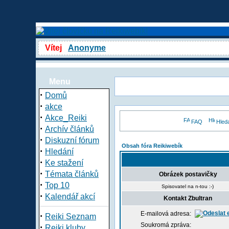
Vítej
Anonyme
Menu
·
Domů
·
akce
·
Akce_Reiki
FAQ
Hled
·
Archív článků
·
Diskuzní fórum
Obsah fóra Reikiwebík
·
Hledání
·
Ke stažení
·
Témata článků
Obrázek postavičky
·
Top 10
Spisovatel na n-tou :-)
·
Kalendář akcí
Kontakt Zbultran
E-mailová adresa:
·
Reiki Seznam
Soukromá zpráva:
·
Reiki kluby