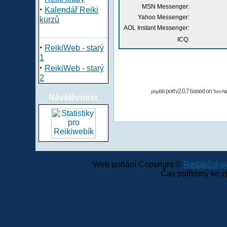
MSN Messenger:
·
Kalendář Reiki
Yahoo Messenger:
kurzů
AOL Instant Messenger:
ICQ:
·
ReikiWeb - starý
1
·
ReikiWeb - starý
2
port v2.0.7 based on
phpBB
Tom Nit
Návštěvnost
Web pohání Copyright ©
Redakční 
Čas potřebný ke z