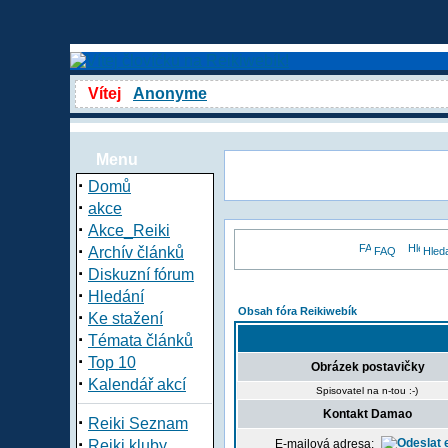
Vítej
Anonyme
Menu
·
Domů
·
akce
·
Akce_Reiki
·
Archív článků
FAQ
Hled
·
Diskuzní fórum
·
Hledání
Obsah fóra Reikiwebík
·
Ke stažení
·
Témata článků
·
Top 10
Obrázek postavičky
·
Kalendář akcí
Spisovatel na n-tou :-)
Kontakt Damao
·
Reiki Seznam
·
Reiki kluby
E-mailová adresa: