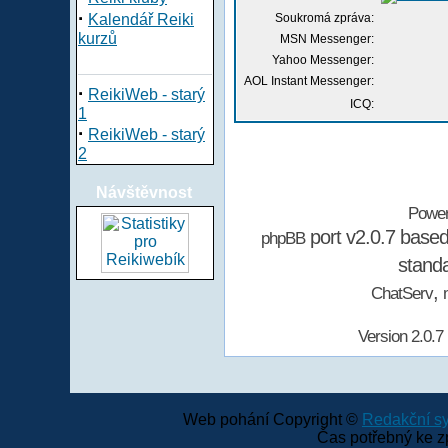
·
Kalendář Reiki
Soukromá zpráva:
kurzů
MSN Messenger:
Yahoo Messenger:
AOL Instant Messenger:
·
ReikiWeb - starý
ICQ:
1
·
ReikiWeb - starý
2
Návštěvnost
Powe
port v2.0.7 base
phpBB
stand
,
ChatServ
Version 2.0.7
Web pohání Copyright ©
Redakční 
Čas potřebný ke z