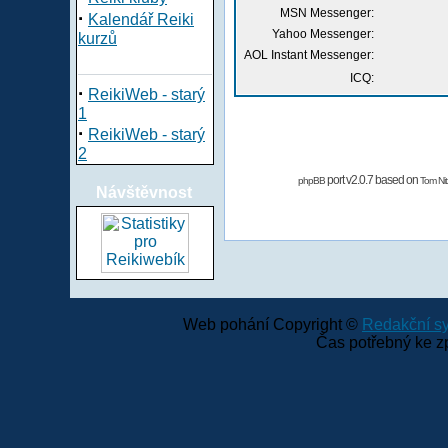
MSN Messenger:
·
Kalendář Reiki
Yahoo Messenger:
kurzů
AOL Instant Messenger:
ICQ:
·
ReikiWeb - starý
1
·
ReikiWeb - starý
2
port v2.0.7 based on
phpBB
Tom Nit
Návštěvnost
Web pohání Copyright ©
Redakční 
Čas potřebný ke z