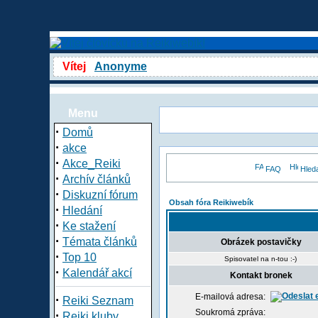
Vítej
Anonyme
Menu
·
Domů
·
akce
·
Akce_Reiki
FAQ
Hled
·
Archív článků
·
Diskuzní fórum
Obsah fóra Reikiwebík
·
Hledání
·
Ke stažení
·
Témata článků
Obrázek postavičky
·
Top 10
Spisovatel na n-tou :-)
·
Kalendář akcí
Kontakt bronek
E-mailová adresa:
·
Reiki Seznam
Soukromá zpráva:
·
Reiki kluby