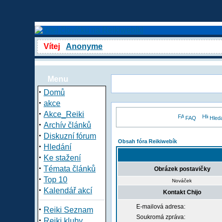
Vítej
Anonyme
Menu
·
Domů
·
akce
·
Akce_Reiki
FAQ
Hled
·
Archív článků
·
Diskuzní fórum
Obsah fóra Reikiwebík
·
Hledání
·
Ke stažení
·
Témata článků
Obrázek postavičky
·
Top 10
Nováček
·
Kalendář akcí
Kontakt Chijo
E-mailová adresa:
·
Reiki Seznam
Soukromá zpráva:
·
Reiki kluby