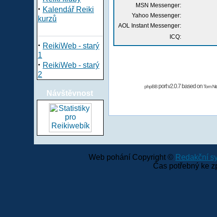
MSN Messenger:
·
Kalendář Reiki
Yahoo Messenger:
kurzů
AOL Instant Messenger:
ICQ:
·
ReikiWeb - starý
1
·
ReikiWeb - starý
2
port v2.0.7 based on
phpBB
Tom Nit
Návštěvnost
Web pohání Copyright ©
Redakční 
Čas potřebný ke z