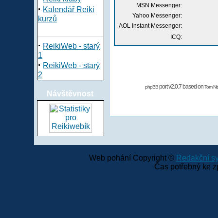
MSN Messenger:
·
Kalendář Reiki
Yahoo Messenger:
kurzů
AOL Instant Messenger:
ICQ:
·
ReikiWeb - starý
1
·
ReikiWeb - starý
2
port v2.0.7 based on
phpBB
Tom Nit
Návštěvnost
Web pohání Copyright ©
Redakční 
Čas potřebný ke z