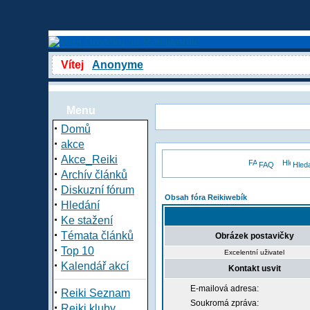
Vítej
Anonyme
Menu
·
Domů
·
akce
·
Akce_Reiki
FAQ
Hled
·
Archív článků
·
Diskuzní fórum
Obsah fóra Reikiwebík
·
Hledání
·
Ke stažení
·
Témata článků
Obrázek postavičky
·
Top 10
Excelentní uživatel
·
Kalendář akcí
Kontakt usvit
E-mailová adresa:
·
Reiki Seznam
Soukromá zpráva:
·
Reiki kluby