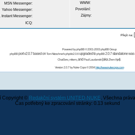
WWW:
MSN Messenger:
Povolání:
Yahoo Messenger:
Zájmy:
 Instant Messenger:
ICQ:
Přejít na:
Powered by
phpBB
© 2001-2003 phpBB Group
port v2.0.7 based on
upgraded to
2.0.7 standalone was 
phpBB
Tom Nitzschner's
phpbb2.0.6
phpBB
,
,
and
(aka
).
ChatServ
mikem
Paul Laudanski
Zhen-Xjell
Version 2.0.7 by
Nuke Cops
© 2004
http://www.nukecops.com
 Copyright ©
Redakční systém UNITED-NUKE
. Všechna práva
Čas potřebný ke zpracování stránky: 0.13 sekund