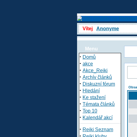
Vítej
Anonyme
Menu
·
Domů
·
akce
·
Akce_Reiki
·
Archív článků
·
Diskuzní fórum
Obsa
·
Hledání
·
Ke stažení
·
Témata článků
·
Top 10
·
Kalendář akcí
·
Reiki Seznam
·
Reiki kluby