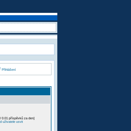
Přihlášení
/ 0.01 příspěvků za den]
 uživatele usvit