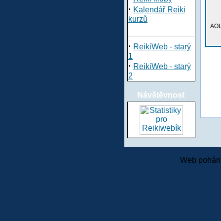
·
Kalendář Reiki
kurzů
AOL
·
ReikiWeb - starý
1
·
ReikiWeb - starý
2
Návštěvnost
Web pohání