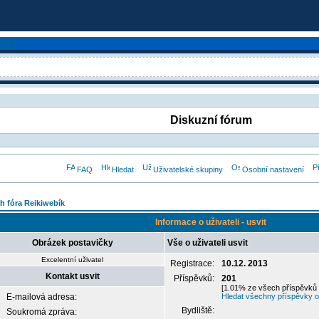
Diskuzní fórum
FAQ
Hledat
Uživatelské skupiny
Osobní nastavení
h fóra Reikiwebík
Informace o uživateli - usvit
Obrázek postavičky
Vše o uživateli usvit
Excelentní uživatel
Registrace:
10.12. 2013
Kontakt usvit
Příspěvků:
201
[1.01% ze všech příspěvků 
E-mailová adresa:
Hledat všechny příspěvky od
Bydliště:
Soukromá zpráva: