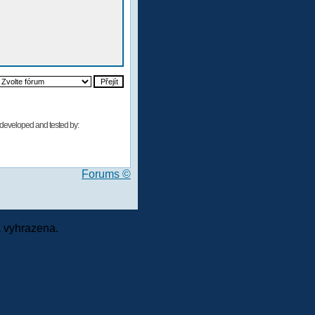
developed and tested by:
Forums ©
 vyhrazena.