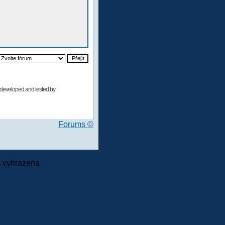
developed and tested by:
Forums ©
 vyhrazena.