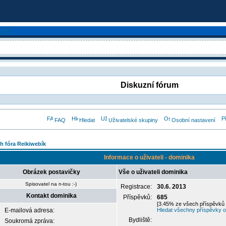
Diskuzní fórum
FAQ
Hledat
Uživatelské skupiny
Osobní nastavení
h fóra Reikiwebík
Informace o uživateli - dominika
Obrázek postavičky
Vše o uživateli dominika
Spisovatel na n-tou :-)
Registrace:
30.6. 2013
Kontakt dominika
Příspěvků:
685
[3.45% ze všech příspěvků 
E-mailová adresa:
Hledat všechny příspěvky o
Bydliště:
Soukromá zpráva: