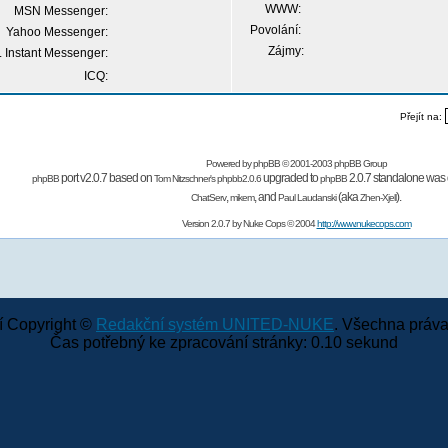
WWW:
MSN Messenger:
Povolání:
Yahoo Messenger:
Zájmy:
 Instant Messenger:
ICQ:
Přejít na:
Powered by
phpBB
© 2001-2003 phpBB Group
port v2.0.7 based on
upgraded to
2.0.7 standalone was 
phpBB
Tom Nitzschner's
phpbb2.0.6
phpBB
,
,
and
(aka
).
ChatServ
mikem
Paul Laudanski
Zhen-Xjell
Version 2.0.7 by
Nuke Cops
© 2004
http://www.nukecops.com
 Copyright ©
Redakční systém UNITED-NUKE
. Všechna práva
Čas potřebný ke zpracování stránky: 0.10 sekund