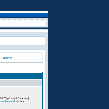
Přihlášení
/ 0.03 příspěvků za den]
d uživatele dominika