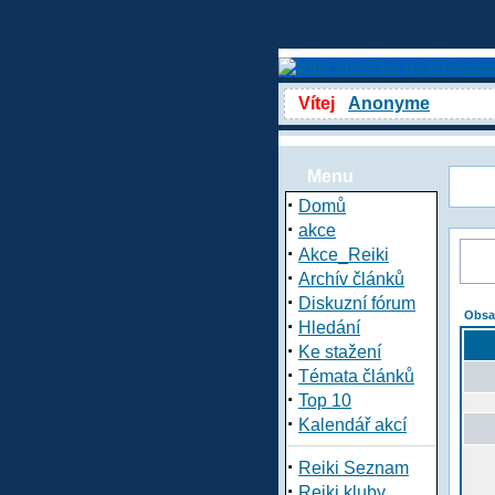
Vítej
Anonyme
Menu
·
Domů
·
akce
·
Akce_Reiki
·
Archív článků
·
Diskuzní fórum
Obsa
·
Hledání
·
Ke stažení
·
Témata článků
·
Top 10
·
Kalendář akcí
·
Reiki Seznam
·
Reiki kluby