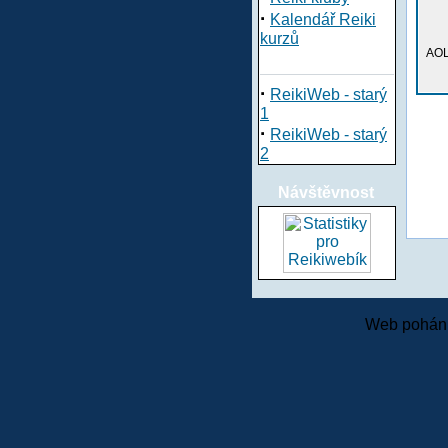
·
Kalendář Reiki
kurzů
AOL
·
ReikiWeb - starý
1
·
ReikiWeb - starý
2
Návštěvnost
Web pohání