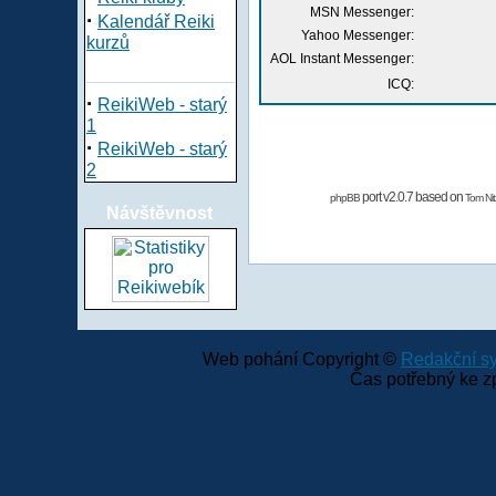
MSN Messenger:
·
Kalendář Reiki
Yahoo Messenger:
kurzů
AOL Instant Messenger:
ICQ:
·
ReikiWeb - starý
1
·
ReikiWeb - starý
2
port v2.0.7 based on
phpBB
Tom Nit
Návštěvnost
Web pohání Copyright ©
Redakční 
Čas potřebný ke z