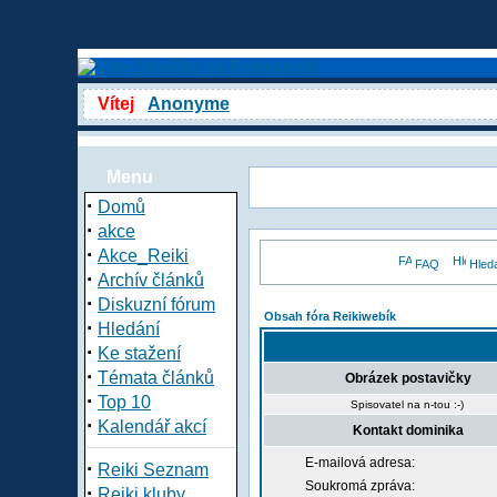
Vítej
Anonyme
Menu
·
Domů
·
akce
·
Akce_Reiki
FAQ
Hled
·
Archív článků
·
Diskuzní fórum
Obsah fóra Reikiwebík
·
Hledání
·
Ke stažení
·
Témata článků
Obrázek postavičky
·
Top 10
Spisovatel na n-tou :-)
·
Kalendář akcí
Kontakt dominika
E-mailová adresa:
·
Reiki Seznam
Soukromá zpráva:
·
Reiki kluby