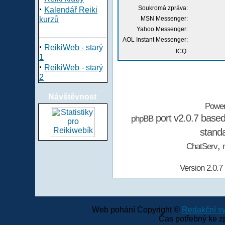
·
Soukromá zpráva:
Kalendář Reiki
kurzů
MSN Messenger:
Yahoo Messenger:
AOL Instant Messenger:
·
ReikiWeb - starý
ICQ:
1
·
ReikiWeb - starý
2
Návštěvnost
Powe
port v2.0.7 base
phpBB
stand
,
ChatServ
Version 2.0.7
Web pohání Copyright ©
Redakční 
Čas potřebný ke z