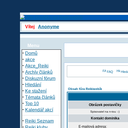
Vítej
Anonyme
Menu
·
Domů
·
akce
·
Akce_Reiki
·
Archív článků
FAQ
Hled
·
Diskuzní fórum
·
Hledání
Obsah fóra Reikiwebík
·
Ke stažení
·
Témata článků
·
Top 10
Obrázek postavičky
·
Kalendář akcí
Spisovatel na n-tou :-)
Kontakt dominika
·
Reiki Seznam
·
E-mailová adresa:
Reiki kluby