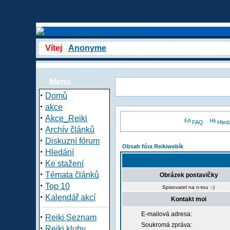
Vítej
Anonyme
Menu
·
Domů
·
akce
·
Akce_Reiki
FAQ
Hled
·
Archív článků
·
Diskuzní fórum
Obsah fóra Reikiwebík
·
Hledání
·
Ke stažení
·
Témata článků
Obrázek postavičky
·
Top 10
Spisovatel na n-tou :-)
·
Kalendář akcí
Kontakt moi
E-mailová adresa:
·
Reiki Seznam
Soukromá zpráva:
·
Reiki kluby