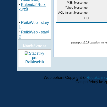
MSN Messenger:
·
Kalendář Reiki
Yahoo Messenger:
kurzů
AOL Instant Messenger:
ICQ:
·
ReikiWeb - starý
1
·
ReikiWeb - starý
2
port v2.0.7 based on
phpBB
Tom Nit
Návštěvnost
Web pohání Copyright ©
Redakční 
Čas potřebný ke z