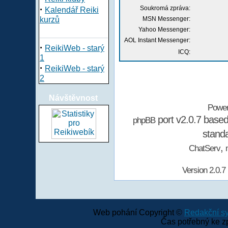
·
Soukromá zpráva:
Kalendář Reiki
kurzů
MSN Messenger:
Yahoo Messenger:
AOL Instant Messenger:
·
ReikiWeb - starý
ICQ:
1
·
ReikiWeb - starý
2
Návštěvnost
Powe
port v2.0.7 base
phpBB
stand
,
ChatServ
Version 2.0.7
Web pohání Copyright ©
Redakční 
Čas potřebný ke z