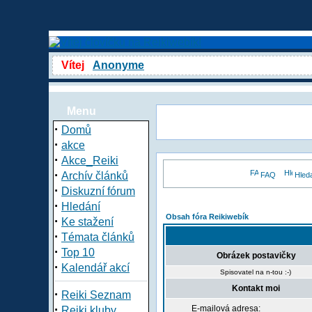
Vítej
Anonyme
Menu
·
Domů
·
akce
·
Akce_Reiki
·
Archív článků
FAQ
Hled
·
Diskuzní fórum
·
Hledání
Obsah fóra Reikiwebík
·
Ke stažení
·
Témata článků
·
Top 10
Obrázek postavičky
·
Kalendář akcí
Spisovatel na n-tou :-)
Kontakt moi
·
Reiki Seznam
·
E-mailová adresa:
Reiki kluby