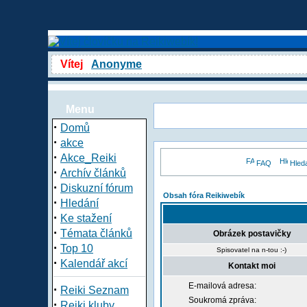
Vítej
Anonyme
Menu
·
Domů
·
akce
·
Akce_Reiki
FAQ
Hled
·
Archív článků
·
Diskuzní fórum
Obsah fóra Reikiwebík
·
Hledání
·
Ke stažení
·
Témata článků
Obrázek postavičky
·
Top 10
Spisovatel na n-tou :-)
·
Kalendář akcí
Kontakt moi
E-mailová adresa:
·
Reiki Seznam
Soukromá zpráva:
·
Reiki kluby