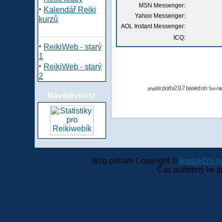
MSN Messenger:
·
Kalendář Reiki
Yahoo Messenger:
kurzů
AOL Instant Messenger:
ICQ:
·
ReikiWeb - starý
1
·
ReikiWeb - starý
2
port v2.0.7 based on
phpBB
Tom Nit
Návštěvnost
Web pohání Copyright ©
Redakční 
Čas potřebný ke z