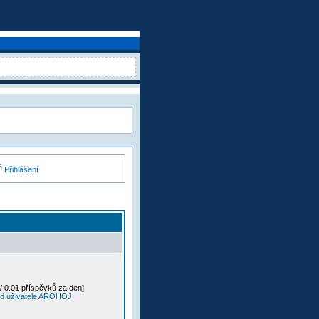
Přihlášení
/ 0.01 příspěvků za den]
od uživatele AROHOJ