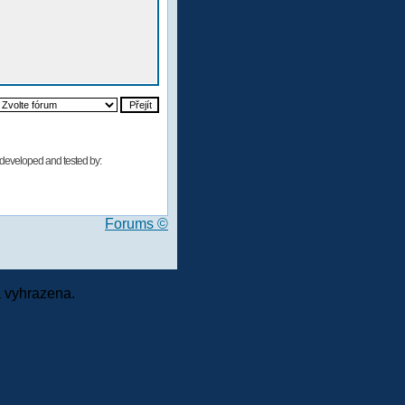
developed and tested by:
Forums ©
 vyhrazena.