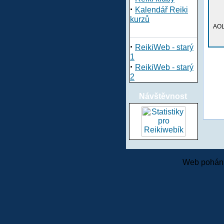
·
Kalendář Reiki
kurzů
AOL
·
ReikiWeb - starý
1
·
ReikiWeb - starý
2
Návštěvnost
Web pohání