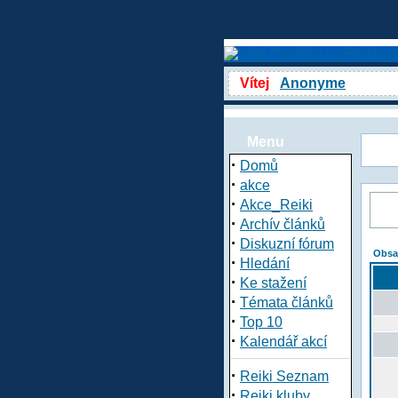
Vítej
Anonyme
Menu
·
Domů
·
akce
·
Akce_Reiki
·
Archív článků
·
Diskuzní fórum
Obsa
·
Hledání
·
Ke stažení
·
Témata článků
·
Top 10
·
Kalendář akcí
·
Reiki Seznam
·
Reiki kluby