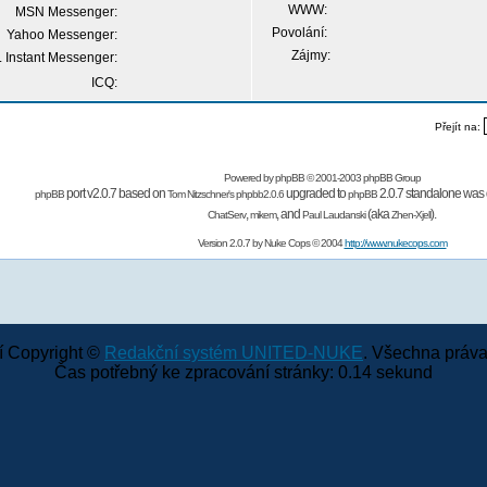
WWW:
MSN Messenger:
Povolání:
Yahoo Messenger:
Zájmy:
 Instant Messenger:
ICQ:
Přejít na:
Powered by
phpBB
© 2001-2003 phpBB Group
port v2.0.7 based on
upgraded to
2.0.7 standalone was 
phpBB
Tom Nitzschner's
phpbb2.0.6
phpBB
,
,
and
(aka
).
ChatServ
mikem
Paul Laudanski
Zhen-Xjell
Version 2.0.7 by
Nuke Cops
© 2004
http://www.nukecops.com
 Copyright ©
Redakční systém UNITED-NUKE
. Všechna práva
Čas potřebný ke zpracování stránky: 0.14 sekund