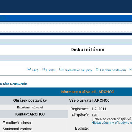
Diskuzní fórum
FAQ
Hledat
Uživatelské skupiny
Osobní nastavení
h fóra Reikiwebík
Informace o uživateli - AROHOJ
Obrázek postavičky
Vše o uživateli AROHOJ
Excelentní uživatel
Registrace:
1.2. 2011
Kontakt AROHOJ
Příspěvků:
191
[0.96% ze všech příspěvků 
E-mailová adresa:
Hledat všechny příspěvky 
Bydliště:
Soukromá zpráva: