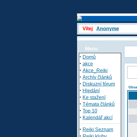
Vítej
Anonyme
Menu
·
Domů
·
akce
·
Akce_Reiki
·
Archív článků
·
Diskuzní fórum
Obsa
·
Hledání
·
Ke stažení
·
Témata článků
·
Top 10
·
Kalendář akcí
·
Reiki Seznam
·
Reiki kluby