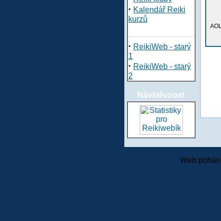
·
Kalendář Reiki
kurzů
AOL
·
ReikiWeb - starý
1
·
ReikiWeb - starý
2
Návštěvnost
Web pohání