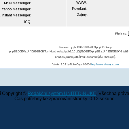
WWW:
MSN Messenger:
Povolání:
Yahoo Messenger:
Zájmy:
 Instant Messenger:
ICQ:
Přejít na:
Powered by
phpBB
© 2001-2003 phpBB Group
port v2.0.7 based on
upgraded to
2.0.7 standalone was 
phpBB
Tom Nitzschner's
phpbb2.0.6
phpBB
,
,
and
(aka
).
ChatServ
mikem
Paul Laudanski
Zhen-Xjell
Version 2.0.7 by
Nuke Cops
© 2004
http://www.nukecops.com
 Copyright ©
Redakční systém UNITED-NUKE
. Všechna práva
Čas potřebný ke zpracování stránky: 0.13 sekund