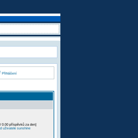
Přihlášení
/ 0.00 příspěvků za den]
d uživatele sunshine