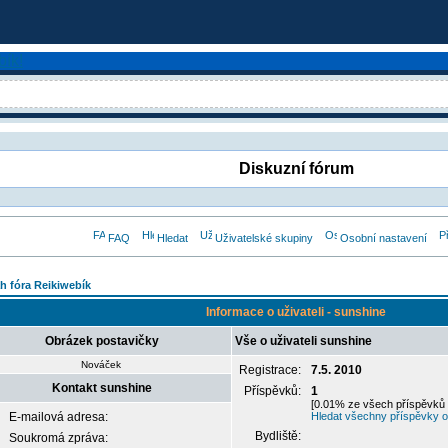
Diskuzní fórum
FAQ
Hledat
Uživatelské skupiny
Osobní nastavení
h fóra Reikiwebík
Informace o uživateli - sunshine
Obrázek postavičky
Vše o uživateli sunshine
Nováček
Registrace:
7.5. 2010
Kontakt sunshine
Příspěvků:
1
[0.01% ze všech příspěvků 
E-mailová adresa:
Hledat všechny příspěvky o
Bydliště:
Soukromá zpráva: