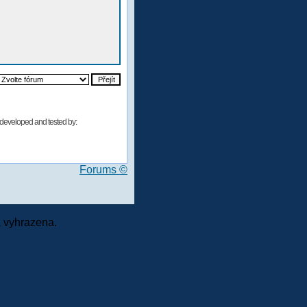
developed and tested by:
Forums ©
 vyhrazena.