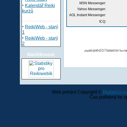
MSN Messenger:
·
Kalendář Reiki
Yahoo Messenger:
kurzů
AOL Instant Messenger:
ICQ:
·
ReikiWeb - starý
1
·
ReikiWeb - starý
2
port v2.0.7 based on
phpBB
Tom Nit
Návštěvnost
Web pohání Copyright ©
Redakční 
Čas potřebný ke z