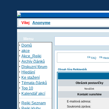
Vítej
Anonyme
Menu
·
Domů
·
akce
·
Akce_Reiki
FAQ
Hled
·
Archív článků
·
Diskuzní fórum
Obsah fóra Reikiwebík
·
Hledání
·
Ke stažení
·
Témata článků
Obrázek postavičky
·
Top 10
Nováček
·
Kalendář akcí
Kontakt sunshine
E-mailová adresa:
·
Reiki Seznam
Soukromá zpráva:
·
Reiki kluby