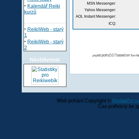
MSN Messenger:
·
Kalendář Reiki
Yahoo Messenger:
kurzů
AOL Instant Messenger:
ICQ:
·
ReikiWeb - starý
1
·
ReikiWeb - starý
2
port v2.0.7 based on
phpBB
Tom Nit
Návštěvnost
Web pohání Copyright ©
Redakční 
Čas potřebný ke z