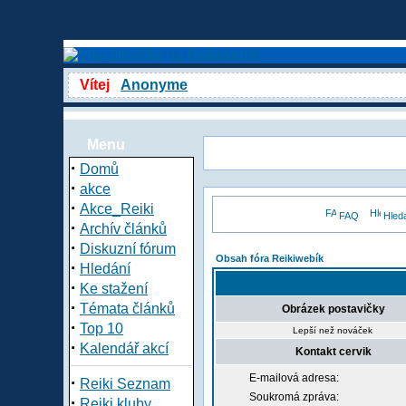
Vítej
Anonyme
Menu
·
Domů
·
akce
·
Akce_Reiki
FAQ
Hled
·
Archív článků
·
Diskuzní fórum
Obsah fóra Reikiwebík
·
Hledání
·
Ke stažení
·
Témata článků
Obrázek postavičky
·
Top 10
Lepší než nováček
·
Kalendář akcí
Kontakt cervik
E-mailová adresa:
·
Reiki Seznam
Soukromá zpráva:
·
Reiki kluby