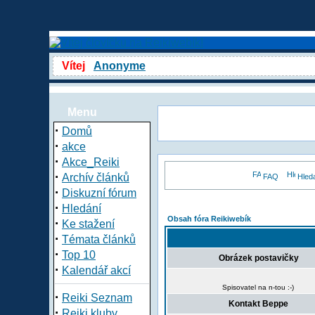
Vítej
Anonyme
Menu
·
Domů
·
akce
·
Akce_Reiki
·
Archív článků
FAQ
Hled
·
Diskuzní fórum
·
Hledání
Obsah fóra Reikiwebík
·
Ke stažení
·
Témata článků
·
Top 10
Obrázek postavičky
·
Kalendář akcí
Spisovatel na n-tou :-)
·
Reiki Seznam
Kontakt Beppe
·
Reiki kluby