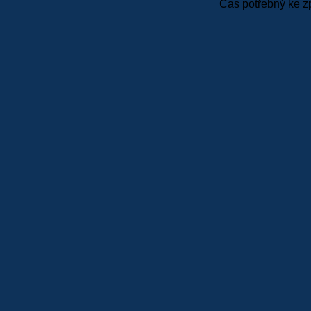
Čas potřebný ke z