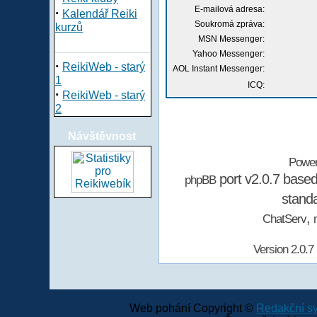
E-mailová adresa:
·
Kalendář Reiki
Soukromá zpráva:
kurzů
MSN Messenger:
Yahoo Messenger:
·
ReikiWeb - starý
AOL Instant Messenger:
1
ICQ:
·
ReikiWeb - starý
2
Návštěvnost
Powe
port v2.0.7 base
phpBB
stand
,
ChatServ
Version 2.0.7
Web pohání Copyright ©
Redakční 