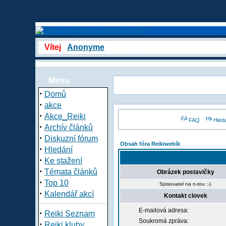
Vítej
Anonyme
Menu
·
Domů
·
akce
·
Akce_Reiki
FAQ
Hled
·
Archív článků
·
Diskuzní fórum
Obsah fóra Reikiwebík
·
Hledání
·
Ke stažení
·
Témata článků
Obrázek postavičky
·
Top 10
Spisovatel na n-tou :-)
·
Kalendář akcí
Kontakt clovek
E-mailová adresa:
·
Reiki Seznam
Soukromá zpráva:
·
Reiki kluby