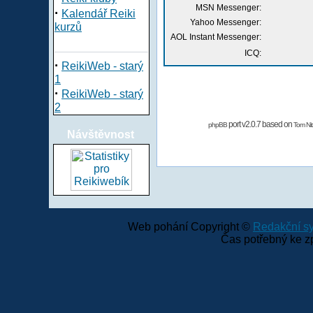
MSN Messenger:
·
Kalendář Reiki
Yahoo Messenger:
kurzů
AOL Instant Messenger:
ICQ:
·
ReikiWeb - starý
1
·
ReikiWeb - starý
2
port v2.0.7 based on
phpBB
Tom Nit
Návštěvnost
Web pohání Copyright ©
Redakční 
Čas potřebný ke z