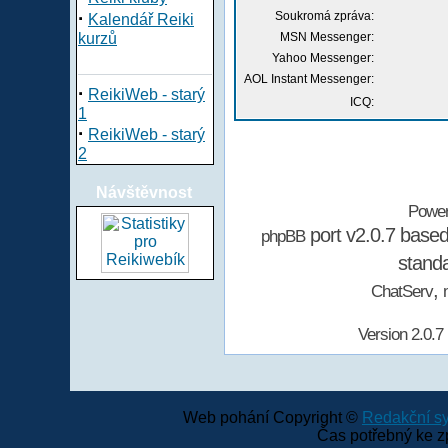
·
Soukromá zpráva:
Kalendář Reiki
kurzů
MSN Messenger:
Yahoo Messenger:
AOL Instant Messenger:
·
ReikiWeb - starý
ICQ:
1
·
ReikiWeb - starý
2
Návštěvnost
Powe
port v2.0.7 base
phpBB
stand
,
ChatServ
Version 2.0.7
Web pohání Copyright ©
Redakční 
Čas potřebný ke z