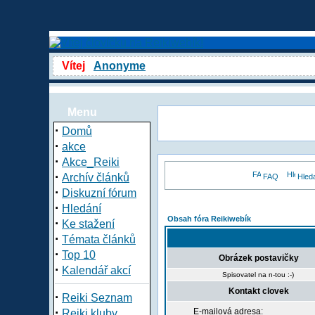
Vítej
Anonyme
Menu
·
Domů
·
akce
·
Akce_Reiki
·
Archív článků
FAQ
Hled
·
Diskuzní fórum
·
Hledání
Obsah fóra Reikiwebík
·
Ke stažení
·
Témata článků
·
Top 10
Obrázek postavičky
·
Kalendář akcí
Spisovatel na n-tou :-)
Kontakt clovek
·
Reiki Seznam
·
E-mailová adresa:
Reiki kluby