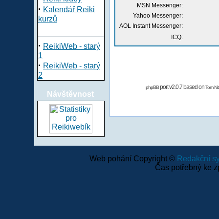
MSN Messenger:
·
Kalendář Reiki
Yahoo Messenger:
kurzů
AOL Instant Messenger:
ICQ:
·
ReikiWeb - starý
1
·
ReikiWeb - starý
2
port v2.0.7 based on
phpBB
Tom Nit
Návštěvnost
Web pohání Copyright ©
Redakční 
Čas potřebný ke z