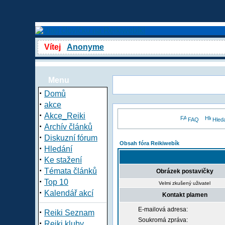
Vítej
Anonyme
Menu
·
Domů
·
akce
·
Akce_Reiki
FAQ
Hled
·
Archív článků
·
Diskuzní fórum
Obsah fóra Reikiwebík
·
Hledání
·
Ke stažení
·
Témata článků
Obrázek postavičky
·
Top 10
Velmi zkušený uživatel
·
Kalendář akcí
Kontakt plamen
E-mailová adresa:
·
Reiki Seznam
Soukromá zpráva:
·
Reiki kluby