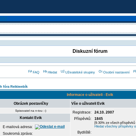
Diskuzní fórum
FAQ
Hledat
Uživatelské skupiny
Osobní nastavení
h fóra Reikiwebík
Informace o uživateli - Evik
Obrázek postavičky
Vše o uživateli Evik
Spisovatel na n-tou :-)
Registrace:
24.10. 2007
Kontakt Evik
Příspěvků:
1845
[9.30% ze všech příspěvků 
Hledat všechny příspěvky od
E-mailová adresa:
Bydliště:
Soukromá zpráva: