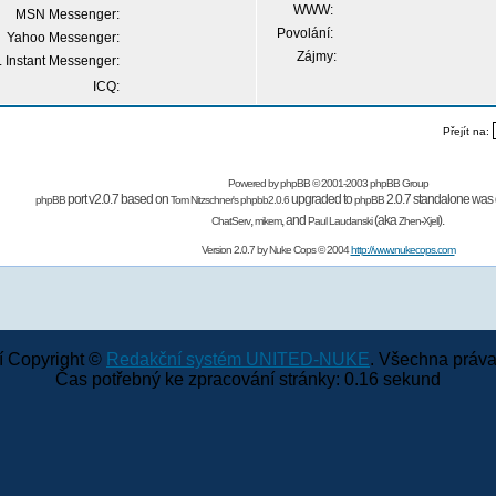
WWW:
MSN Messenger:
Povolání:
Yahoo Messenger:
Zájmy:
 Instant Messenger:
ICQ:
Přejít na:
Powered by
phpBB
© 2001-2003 phpBB Group
port v2.0.7 based on
upgraded to
2.0.7 standalone was 
phpBB
Tom Nitzschner's
phpbb2.0.6
phpBB
,
,
and
(aka
).
ChatServ
mikem
Paul Laudanski
Zhen-Xjell
Version 2.0.7 by
Nuke Cops
© 2004
http://www.nukecops.com
 Copyright ©
Redakční systém UNITED-NUKE
. Všechna práva
Čas potřebný ke zpracování stránky: 0.16 sekund