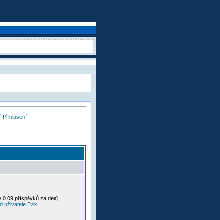
Přihlášení
/ 0.09 příspěvků za den]
 uživatele Evik