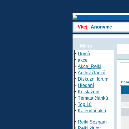
Vítej
Anonyme
Menu
·
Domů
·
akce
·
Akce_Reiki
·
Archív článků
·
Diskuzní fórum
Obsa
·
Hledání
·
Ke stažení
·
Témata článků
·
Top 10
·
Kalendář akcí
·
Reiki Seznam
·
Reiki kluby