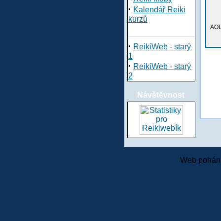
·
Kalendář Reiki
kurzů
AOL
·
ReikiWeb - starý
1
·
ReikiWeb - starý
2
Návštěvnost
Web pohání