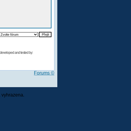
developed and tested by:
Forums ©
 vyhrazena.