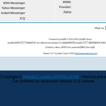
WWW:
MSN Messenger:
Povolání:
Yahoo Messenger:
Zájmy:
 Instant Messenger:
ICQ:
Přejít na:
Powered by
phpBB
© 2001-2003 phpBB Group
port v2.0.7 based on
upgraded to
2.0.7 standalone was 
phpBB
Tom Nitzschner's
phpbb2.0.6
phpBB
,
,
and
(aka
).
ChatServ
mikem
Paul Laudanski
Zhen-Xjell
Version 2.0.7 by
Nuke Cops
© 2004
http://www.nukecops.com
 Copyright ©
Redakční systém UNITED-NUKE
. Všechna práva
Čas potřebný ke zpracování stránky: 0.11 sekund