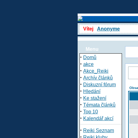
Vítej
Anonyme
Menu
·
Domů
·
akce
·
Akce_Reiki
·
Archív článků
·
Diskuzní fórum
Obsa
·
Hledání
·
Ke stažení
·
Témata článků
·
Top 10
·
Kalendář akcí
·
Reiki Seznam
·
Reiki kluby