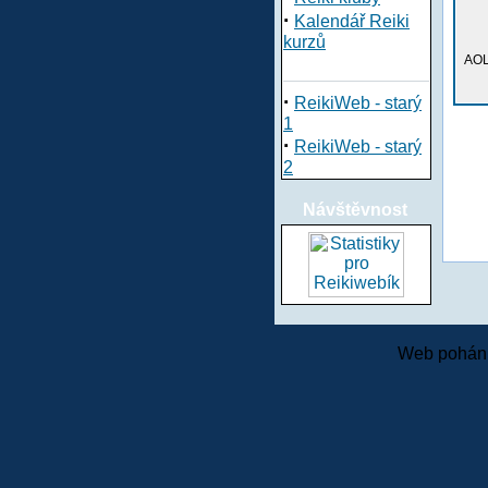
·
Kalendář Reiki
kurzů
AOL
·
ReikiWeb - starý
1
·
ReikiWeb - starý
2
Návštěvnost
Web pohání