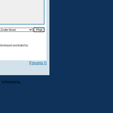
developed and tested by:
Forums ©
 vyhrazena.