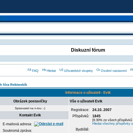
Diskuzní fórum
FAQ
Hledat
Uživatelské skupiny
Osobní nastavení
h fóra Reikiwebík
Informace o uživateli - Evik
Obrázek postavičky
Vše o uživateli Evik
Spisovatel na n-tou :-)
Registrace:
24.10. 2007
Kontakt Evik
Příspěvků:
1845
[9.30% ze všech příspěvků 
Hledat všechny příspěvky od
E-mailová adresa:
Bydliště:
Soukromá zpráva: