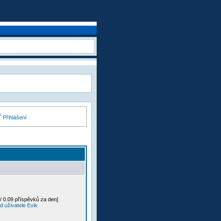
Přihlášení
/ 0.09 příspěvků za den]
 uživatele Evik