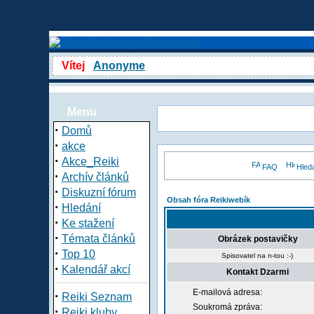
Vítej
Anonyme
Menu
·
Domů
·
akce
·
Akce_Reiki
FAQ
Hled
·
Archív článků
·
Diskuzní fórum
Obsah fóra Reikiwebík
·
Hledání
·
Ke stažení
·
Témata článků
Obrázek postavičky
·
Top 10
Spisovatel na n-tou :-)
·
Kalendář akcí
Kontakt Dzarmi
E-mailová adresa:
·
Reiki Seznam
Soukromá zpráva:
·
Reiki kluby