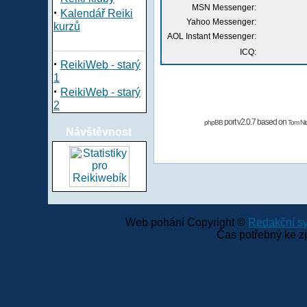
MSN Messenger:
·
Kalendář Reiki
Yahoo Messenger:
kurzů
AOL Instant Messenger:
ICQ:
·
ReikiWeb - starý
1
·
ReikiWeb - starý
2
port v2.0.7 based on
phpBB
Tom Nit
Návštěvnost
Web pohání Copyright ©
Redakční 
Čas potřebný ke z