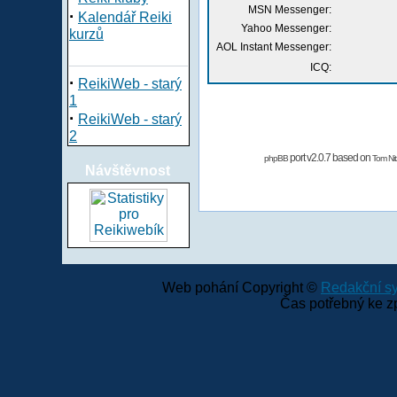
MSN Messenger:
·
Kalendář Reiki
Yahoo Messenger:
kurzů
AOL Instant Messenger:
ICQ:
·
ReikiWeb - starý
1
·
ReikiWeb - starý
2
port v2.0.7 based on
phpBB
Tom Nit
Návštěvnost
Web pohání Copyright ©
Redakční 
Čas potřebný ke z