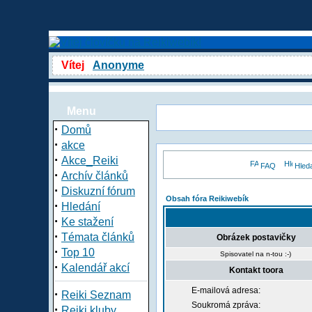
Vítej
Anonyme
Menu
·
Domů
·
akce
·
Akce_Reiki
FAQ
Hled
·
Archív článků
·
Diskuzní fórum
Obsah fóra Reikiwebík
·
Hledání
·
Ke stažení
·
Témata článků
Obrázek postavičky
·
Top 10
Spisovatel na n-tou :-)
·
Kalendář akcí
Kontakt toora
E-mailová adresa:
·
Reiki Seznam
Soukromá zpráva:
·
Reiki kluby