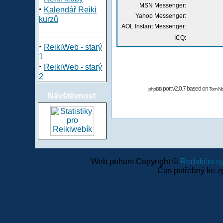
MSN Messenger:
·
Kalendář Reiki
Yahoo Messenger:
kurzů
AOL Instant Messenger:
ICQ:
·
ReikiWeb - starý
1
·
ReikiWeb - starý
2
port v2.0.7 based on
phpBB
Tom Nit
Návštěvnost
Web pohání Copyright ©
Redakční 
Čas potřebný ke z