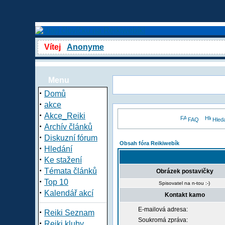
Vítej
Anonyme
Menu
·
Domů
·
akce
·
Akce_Reiki
FAQ
Hled
·
Archív článků
·
Diskuzní fórum
Obsah fóra Reikiwebík
·
Hledání
·
Ke stažení
·
Témata článků
Obrázek postavičky
·
Top 10
Spisovatel na n-tou :-)
·
Kalendář akcí
Kontakt kamo
E-mailová adresa:
·
Reiki Seznam
Soukromá zpráva:
·
Reiki kluby