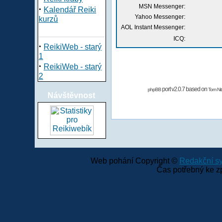
MSN Messenger:
·
Kalendář Reiki
Yahoo Messenger:
kurzů
AOL Instant Messenger:
ICQ:
·
ReikiWeb - starý
1
·
ReikiWeb - starý
2
port v2.0.7 based on
phpBB
Tom Nit
Návštěvnost
Web pohání Copyright ©
Redakční 
Čas potřebný ke z