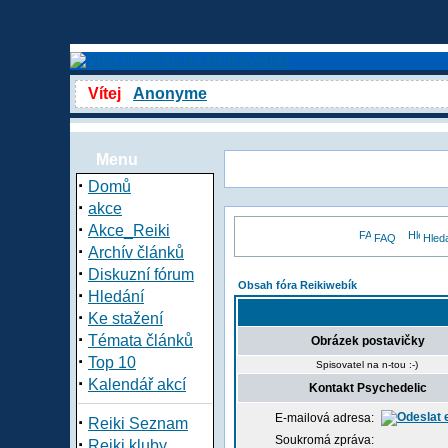
Vítej
Anonyme
Menu
·
Domů
·
akce
·
Akce_Reiki
FAQ
Hled
·
Archív článků
·
Diskuzní fórum
Obsah fóra Reikiwebík
·
Hledání
·
Ke stažení
·
Témata článků
Obrázek postavičky
·
Top 10
Spisovatel na n-tou :-)
·
Kalendář akcí
Kontakt Psychedelic
E-mailová adresa:
·
Reiki Seznam
Soukromá zpráva:
·
Reiki kluby