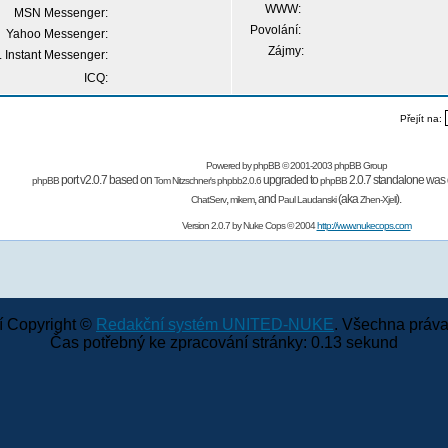
WWW:
MSN Messenger:
Povolání:
Yahoo Messenger:
Zájmy:
 Instant Messenger:
ICQ:
Přejít na:
Powered by
phpBB
© 2001-2003 phpBB Group
port v2.0.7 based on
upgraded to
2.0.7 standalone was 
phpBB
Tom Nitzschner's
phpbb2.0.6
phpBB
,
,
and
(aka
).
ChatServ
mikem
Paul Laudanski
Zhen-Xjell
Version 2.0.7 by
Nuke Cops
© 2004
http://www.nukecops.com
 Copyright ©
Redakční systém UNITED-NUKE
. Všechna práva
Čas potřebný ke zpracování stránky: 0.13 sekund