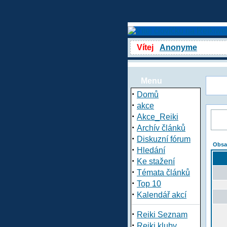
Vítej
Anonyme
Menu
·
Domů
·
akce
·
Akce_Reiki
·
Archív článků
·
Diskuzní fórum
Obsa
·
Hledání
·
Ke stažení
·
Témata článků
·
Top 10
·
Kalendář akcí
·
Reiki Seznam
·
Reiki kluby