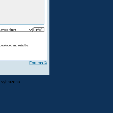
developed and tested by:
Forums ©
 vyhrazena.