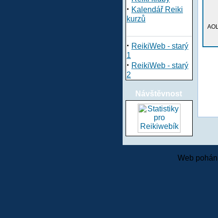
·
Kalendář Reiki
kurzů
AOL
·
ReikiWeb - starý
1
·
ReikiWeb - starý
2
Návštěvnost
Web pohání