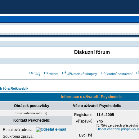
Diskuzní fórum
FAQ
Hledat
Uživatelské skupiny
Osobní nastavení
h fóra Reikiwebík
Informace o uživateli - Psychedelic
Obrázek postavičky
Vše o uživateli Psychedelic
Spisovatel na n-tou :-)
Registrace:
11.6. 2005
Kontakt Psychedelic
Příspěvků:
745
[3.75% ze všech příspěvků 
Hledat všechny příspěvky o
E-mailová adresa:
Bydliště:
Soukromá zpráva: