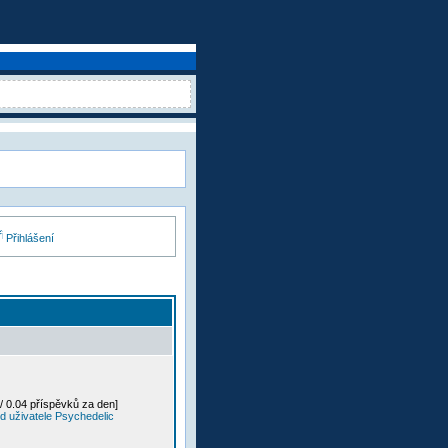
Přihlášení
/ 0.04 příspěvků za den]
d uživatele Psychedelic