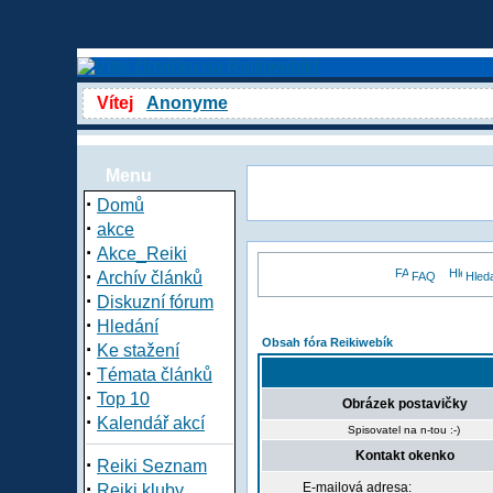
Vítej
Anonyme
Menu
·
Domů
·
akce
·
Akce_Reiki
·
Archív článků
FAQ
Hled
·
Diskuzní fórum
·
Hledání
Obsah fóra Reikiwebík
·
Ke stažení
·
Témata článků
·
Top 10
Obrázek postavičky
·
Kalendář akcí
Spisovatel na n-tou :-)
Kontakt okenko
·
Reiki Seznam
·
E-mailová adresa:
Reiki kluby