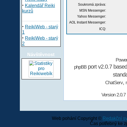
·
Soukromá zpráva:
Kalendář Reiki
kurzů
MSN Messenger:
Yahoo Messenger:
AOL Instant Messenger:
·
ReikiWeb - starý
ICQ:
1
·
ReikiWeb - starý
2
Návštěvnost
Powe
port v2.0.7 base
phpBB
stand
,
ChatServ
Version 2.0.7
Web pohání Copyright ©
Redakční 
Čas potřebný ke z