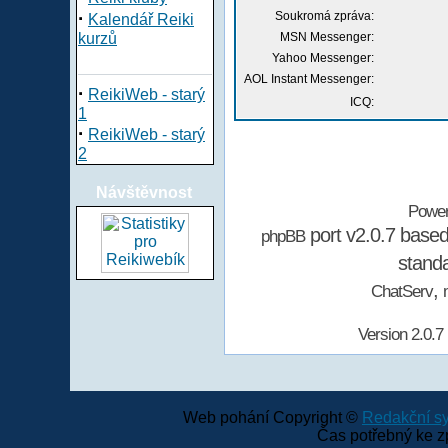
·
Soukromá zpráva:
Kalendář Reiki
kurzů
MSN Messenger:
Yahoo Messenger:
AOL Instant Messenger:
·
ReikiWeb - starý
ICQ:
1
·
ReikiWeb - starý
2
Návštěvnost
Powe
port v2.0.7 base
phpBB
stand
,
ChatServ
Version 2.0.7
Web pohání Copyright ©
Redakční 
Čas potřebný ke z