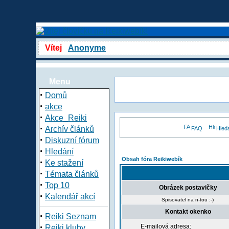
Vítej
Anonyme
Menu
·
Domů
·
akce
·
Akce_Reiki
·
Archív článků
FAQ
Hled
·
Diskuzní fórum
·
Hledání
Obsah fóra Reikiwebík
·
Ke stažení
·
Témata článků
·
Top 10
Obrázek postavičky
·
Kalendář akcí
Spisovatel na n-tou :-)
Kontakt okenko
·
Reiki Seznam
·
E-mailová adresa:
Reiki kluby