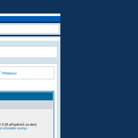
Přihlášení
/ 0.05 příspěvků za den]
d uživatele sunnyi