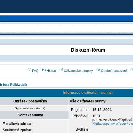
Diskuzní fórum
FAQ
Hledat
Uživatelské skupiny
Osobní nastavení
h fóra Reikiwebík
Informace o uživateli - sunnyi
Obrázek postavičky
Vše o uživateli sunnyi
Spisovatel na n-tou :-)
Registrace:
15.12. 2004
Kontakt sunnyi
Příspěvků:
1031
[5.19% ze všech příspěvků 
E-mailová adresa:
Hledat všechny příspěvky o
Bydliště:
Soukromá zpráva: