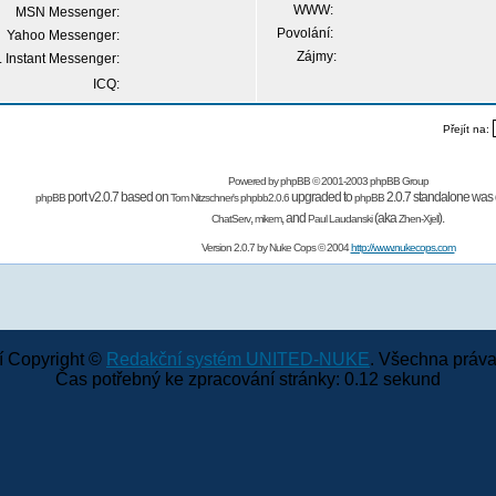
WWW:
MSN Messenger:
Povolání:
Yahoo Messenger:
Zájmy:
 Instant Messenger:
ICQ:
Přejít na:
Powered by
phpBB
© 2001-2003 phpBB Group
port v2.0.7 based on
upgraded to
2.0.7 standalone was 
phpBB
Tom Nitzschner's
phpbb2.0.6
phpBB
,
,
and
(aka
).
ChatServ
mikem
Paul Laudanski
Zhen-Xjell
Version 2.0.7 by
Nuke Cops
© 2004
http://www.nukecops.com
 Copyright ©
Redakční systém UNITED-NUKE
. Všechna práva
Čas potřebný ke zpracování stránky: 0.12 sekund