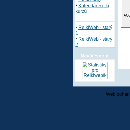
·
Kalendář Reiki
kurzů
AOL
·
ReikiWeb - starý
1
·
ReikiWeb - starý
2
Návštěvnost
Web pohání