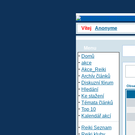
Vítej
Anonyme
Menu
·
Domů
·
akce
·
Akce_Reiki
·
Archív článků
·
Diskuzní fórum
Obsa
·
Hledání
·
Ke stažení
·
Témata článků
·
Top 10
·
Kalendář akcí
·
Reiki Seznam
·
Reiki kluby