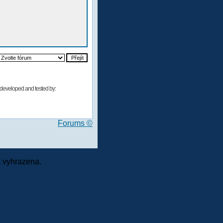
developed and tested by:
Forums ©
 vyhrazena.